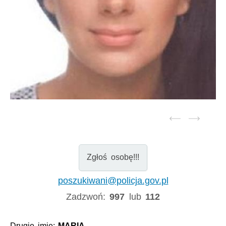
Zgłoś osobę!!!
poszukiwani@policja.gov.pl
Zadzwoń:
997
lub
112
Drugie imię:
MARIA