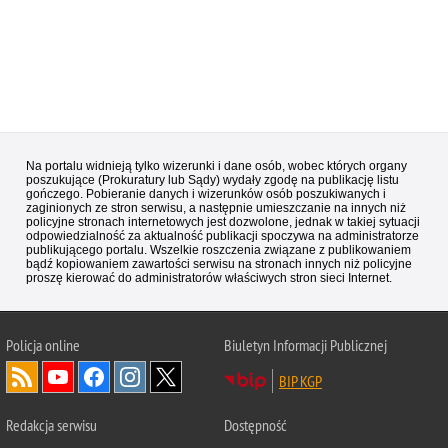
Na portalu widnieją tylko wizerunki i dane osób, wobec których organy
poszukujące (Prokuratury lub Sądy) wydały zgodę na publikację listu
gończego. Pobieranie danych i wizerunków osób poszukiwanych i
zaginionych ze stron serwisu, a następnie umieszczanie na innych niż
policyjne stronach internetowych jest dozwolone, jednak w takiej sytuacji
odpowiedzialność za aktualność publikacji spoczywa na administratorze
publikującego portalu. Wszelkie roszczenia związane z publikowaniem
bądź kopiowaniem zawartości serwisu na stronach innych niż policyjne
proszę kierować do administratorów właściwych stron sieci Internet.
Policja
online
Biuletyn Informacji Publicznej
BIP KGP
Redakcja serwisu
Dostępność