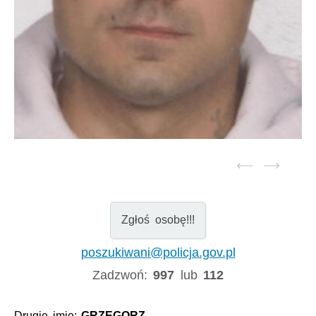
Zgłoś osobę!!!
poszukiwani@policja.gov.pl
Zadzwoń:
997
lub
112
Drugie imię:
GRZEGORZ