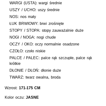
WARGI (USTA): wargi średnie
USZY / UCHO: uszy średnie
NOS: nos mały
ŁUK BRWIOWY: brwi zrośnięte
STOPY / STOPA: stopy zauważalnie duże
NOGI / NOGA: nogi chude
OCZY / OKO: oczy normalnie osadzone
CZOŁO: czoło niskie
PALCE / PALEC: palce rąk szczupłe, palce rąk
krótkie
DŁONIE / DŁOŃ: dłonie duże
TWARZ: twarz owalna, broda
Wzrost:
171-175 CM
Kolor oczu:
JASNE