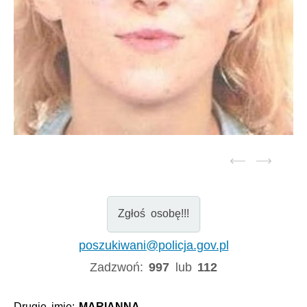
Zgłoś osobę!!!
poszukiwani@policja.gov.pl
Zadzwoń:
997
lub
112
Drugie imię:
MARIANNA