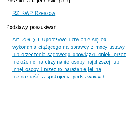
Poszukujące jednostki policji:
RZ KWP Rzeszów
Podstawy poszukiwań:
Art. 209 § 1 Uporczywe uchylanie się od
wykonania ciążącego na sprawcy z mocy ustawy
lub orzeczenia sądowego obowiązku opieki przez
niełożenie na utrzymanie osoby najbliższej lub
innej osoby i przez to narażanie jej na
niemożność zaspokojenia podstawowych