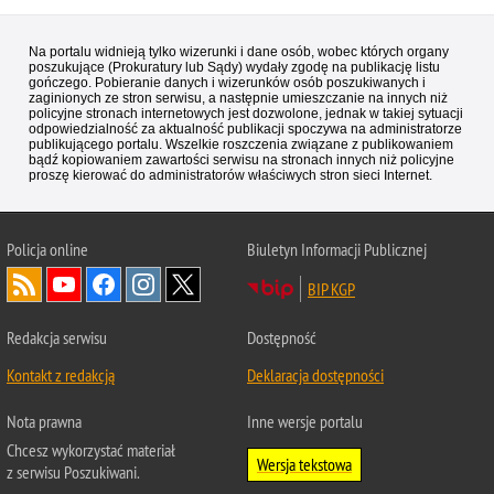
Na portalu widnieją tylko wizerunki i dane osób, wobec których organy
poszukujące (Prokuratury lub Sądy) wydały zgodę na publikację listu
gończego. Pobieranie danych i wizerunków osób poszukiwanych i
zaginionych ze stron serwisu, a następnie umieszczanie na innych niż
policyjne stronach internetowych jest dozwolone, jednak w takiej sytuacji
odpowiedzialność za aktualność publikacji spoczywa na administratorze
publikującego portalu. Wszelkie roszczenia związane z publikowaniem
bądź kopiowaniem zawartości serwisu na stronach innych niż policyjne
proszę kierować do administratorów właściwych stron sieci Internet.
Policja
online
Biuletyn Informacji Publicznej
BIP KGP
Redakcja serwisu
Dostępność
Kontakt z redakcją
Deklaracja dostępności
Nota prawna
Inne wersje portalu
Chcesz wykorzystać materiał
Wersja tekstowa
z serwisu Poszukiwani.