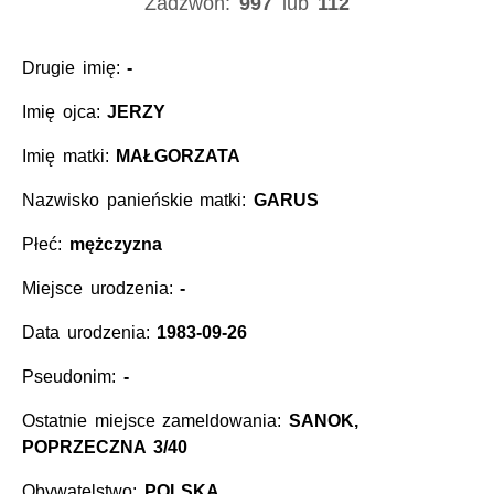
Zadzwoń:
997
lub
112
Drugie imię:
-
Imię ojca:
JERZY
Imię matki:
MAŁGORZATA
Nazwisko panieńskie matki:
GARUS
Płeć:
mężczyzna
Miejsce urodzenia:
-
Data urodzenia:
1983-09-26
Pseudonim:
-
Ostatnie miejsce zameldowania:
SANOK,
POPRZECZNA 3/40
Obywatelstwo:
POLSKA