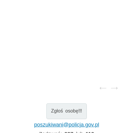
Zgłoś osobę!!!
poszukiwani@policja.gov.pl