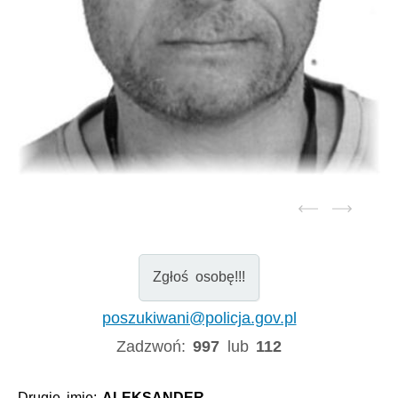
Zgłoś osobę!!!
poszukiwani@policja.gov.pl
Zadzwoń:
997
lub
112
Drugie imię:
ALEKSANDER