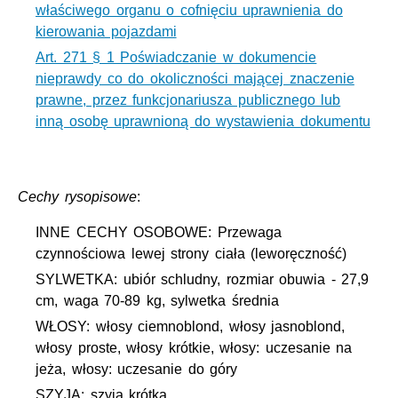
właściwego organu o cofnięciu uprawnienia do
kierowania pojazdami
Art. 271 § 1 Poświadczanie w dokumencie
nieprawdy co do okoliczności mającej znaczenie
prawne, przez funkcjonariusza publicznego lub
inną osobę uprawnioną do wystawienia dokumentu
Cechy rysopisowe
:
INNE CECHY OSOBOWE: Przewaga
czynnościowa lewej strony ciała (leworęczność)
SYLWETKA: ubiór schludny, rozmiar obuwia - 27,9
cm, waga 70-89 kg, sylwetka średnia
WŁOSY: włosy ciemnoblond, włosy jasnoblond,
włosy proste, włosy krótkie, włosy: uczesanie na
jeża, włosy: uczesanie do góry
SZYJA: szyja krótka