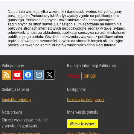
Na portalu widnieją tylko wizerunki i dane osób, wobec których organy
poszukujące (Prokuratury lub Sądy) wydały zgodę na publikację listu
gończego. Pobieranie danych i wizerunków osób poszukiwanych i
zaginionych ze stron serwisu, a następnie umieszczanie na innych niż
policyjne stronach internetowych jest dozwolone, jednak w takiej sytuacji
odpowiedzialność za aktualność publikacji spoczywa na administratorze
publikującego portalu. Wszelkie roszczenia związane z publikowaniem
bądź kopiowaniem zawartości serwisu na stronach innych niż policyjne
proszę kierować do administratorów właściwych stron sieci Internet.
Policja
online
Biuletyn Informacji Publicznej
BIP KGP
Redakcja serwisu
Dostępność
Kontakt z redakcją
Deklaracja dostępności
Nota prawna
Inne wersje portalu
Chcesz wykorzystać materiał
Wersja tekstowa
z serwisu Poszukiwani.
About Polish Police
Zapoznaj się z zasadami