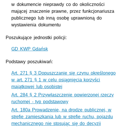
w dokumencie nieprawdy co do okoliczności
mającej znaczenie prawne, przez funkcjonariusza
publicznego lub inną osobę uprawnioną do
wystawienia dokumentu
Poszukujące jednostki policji:
GD KWP Gdańsk
Podstawy poszukiwań:
Art. 271 § 3 Dopuszczanie się czynu określonego
w art. 271 § 1 w celu osiągnięcia korzyści
majątkowej lub osobistej
Art. 284 § 2 Przywłaszczenie powierzonej rzeczy
ruchomej - typ podstawowy
Art. 180a Prowadzenie, na drodze publicznej, w
strefie zamieszkania lub w strefie ruchu, pojazdu
mechanicznego nie stosując się do decyzji