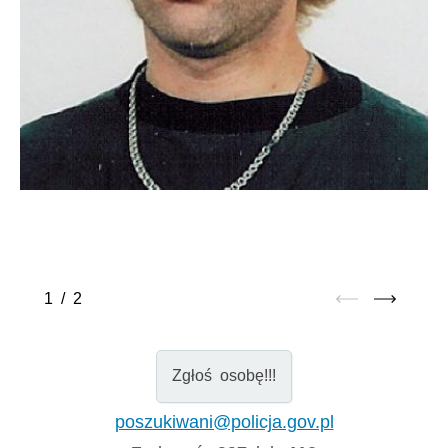
1
/
2
Zgłoś osobę!!!
poszukiwani@policja.gov.pl