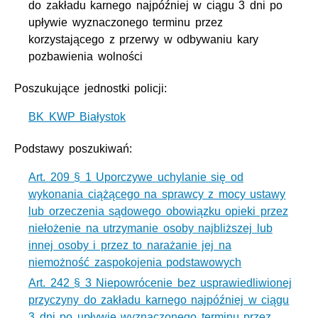
do zakładu karnego najpóźniej w ciągu 3 dni po
upływie wyznaczonego terminu przez
korzystającego z przerwy w odbywaniu kary
pozbawienia wolności
Poszukujące jednostki policji:
BK KWP Białystok
Podstawy poszukiwań:
Art. 209 § 1 Uporczywe uchylanie się od
wykonania ciążącego na sprawcy z mocy ustawy
lub orzeczenia sądowego obowiązku opieki przez
niełożenie na utrzymanie osoby najbliższej lub
innej osoby i przez to narażanie jej na
niemożność zaspokojenia podstawowych
Art. 242 § 3 Niepowrócenie bez usprawiedliwionej
przyczyny do zakładu karnego najpóźniej w ciągu
3 dni po upływie wyznaczonego terminu przez