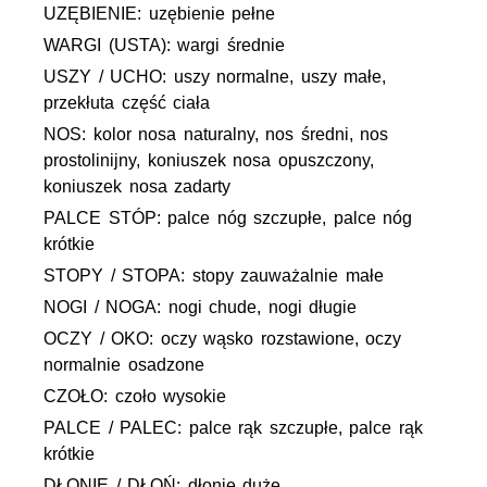
UZĘBIENIE: uzębienie pełne
WARGI (USTA): wargi średnie
USZY / UCHO: uszy normalne, uszy małe,
przekłuta część ciała
NOS: kolor nosa naturalny, nos średni, nos
prostolinijny, koniuszek nosa opuszczony,
koniuszek nosa zadarty
PALCE STÓP: palce nóg szczupłe, palce nóg
krótkie
STOPY / STOPA: stopy zauważalnie małe
NOGI / NOGA: nogi chude, nogi długie
OCZY / OKO: oczy wąsko rozstawione, oczy
normalnie osadzone
CZOŁO: czoło wysokie
PALCE / PALEC: palce rąk szczupłe, palce rąk
krótkie
DŁONIE / DŁOŃ: dłonie duże