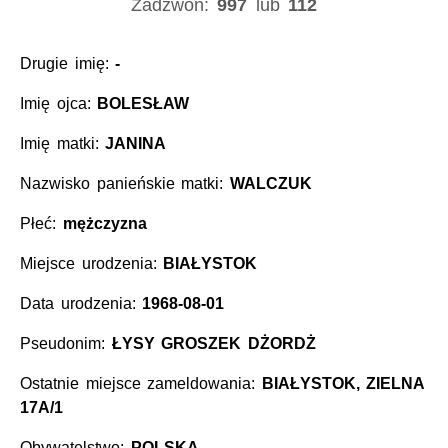
Zadzwoń:
997
lub
112
Drugie imię:
-
Imię ojca:
BOLESŁAW
Imię matki:
JANINA
Nazwisko panieńskie matki:
WALCZUK
Płeć:
mężczyzna
Miejsce urodzenia:
BIAŁYSTOK
Data urodzenia:
1968-08-01
Pseudonim:
ŁYSY GROSZEK DŻORDŻ
Ostatnie miejsce zameldowania:
BIAŁYSTOK, ZIELNA
17A/1
Obywatelstwo:
POLSKA