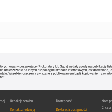
 których organy poszukujące (Prokuratury lub Sądy) wydały zgodę na publikację li
ie umieszczanie na innych niż policyjne stronach internetowych jest dozwolone, j
ortalu. Wszelkie roszczenia związane z publikowaniem bądź kopiowaniem zawartośc
net.
znej
Redakcja serwisu
Dostępność
Nota p
Chcesz 
Kontakt z redakcją
Deklaracja dostępności