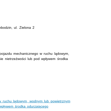
odzin, ul. Zielona 2
 pojazdu mechanicznego w ruchu lądowym,
ie nietrzeźwości lub pod wpływem środka
w ruchu lądowym, wodnym lub powietrznym
 wpływem środka odurzającego