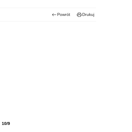
Powrót
Drukuj
 10/9