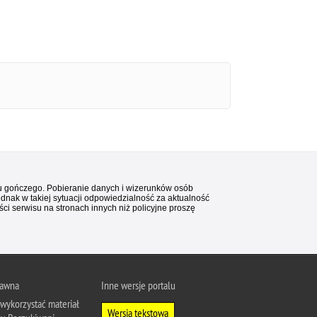
stu gończego. Pobieranie danych i wizerunków osób
ednak w takiej sytuacji odpowiedzialność za aktualność
i serwisu na stronach innych niż policyjne proszę
rawna
Inne wersje portalu
wykorzystać materiał
Wersja tekstowa