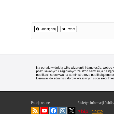
Udostępnij
Tweet
Na portalu widnieją tylko wizerunki i dane osób, wobec
poszukiwanych i zaginionych ze stron serwisu, a następn
publikacji spoczywa na administratorze publikującego p
kierować do administratorów właściwych stron sieci Inter
Policja
online
Biuletyn Informacji Public
BIP KGP