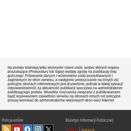
Na portalu widnieją tylko wizerunki i dane osób, wobec których organy
poszukujące (Prokuratury lub Sądy) wydały zgodę na publikację listu
gończego. Pobieranie danych i wizerunków osób poszukiwanych i
zaginionych ze stron serwisu, a następnie umieszczanie na innych niż
policyjne stronach internetowych jest dozwolone, jednak w takiej sytuacji
odpowiedzialność za aktualność publikacji spoczywa na administratorze
publikującego portalu. Wszelkie roszczenia związane z publikowaniem
bądź kopiowaniem zawartości serwisu na stronach innych niż policyjne
proszę kierować do administratorów właściwych stron sieci Internet.
Policja
online
Biuletyn Informacji Publicznej
BIP KGP