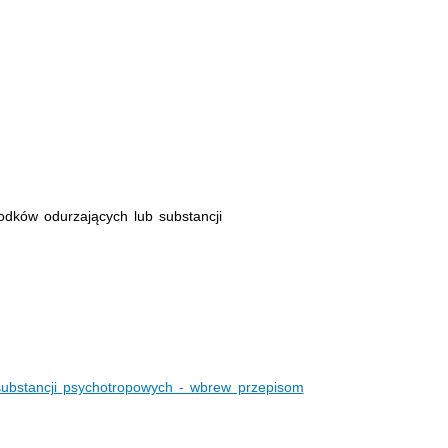
odków odurzających lub substancji
 substancji psychotropowych - wbrew przepisom