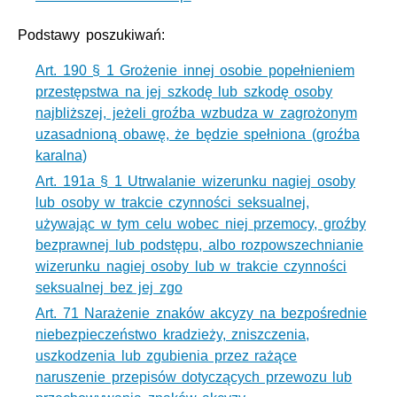
Podstawy poszukiwań:
Art. 190 § 1 Grożenie innej osobie popełnieniem
przestępstwa na jej szkodę lub szkodę osoby
najbliższej, jeżeli groźba wzbudza w zagrożonym
uzasadnioną obawę, że będzie spełniona (groźba
karalna)
Art. 191a § 1 Utrwalanie wizerunku nagiej osoby
lub osoby w trakcie czynności seksualnej,
używając w tym celu wobec niej przemocy, groźby
bezprawnej lub podstępu, albo rozpowszechnianie
wizerunku nagiej osoby lub w trakcie czynności
seksualnej bez jej zgo
Art. 71 Narażenie znaków akcyzy na bezpośrednie
niebezpieczeństwo kradzieży, zniszczenia,
uszkodzenia lub zgubienia przez rażące
naruszenie przepisów dotyczących przewozu lub