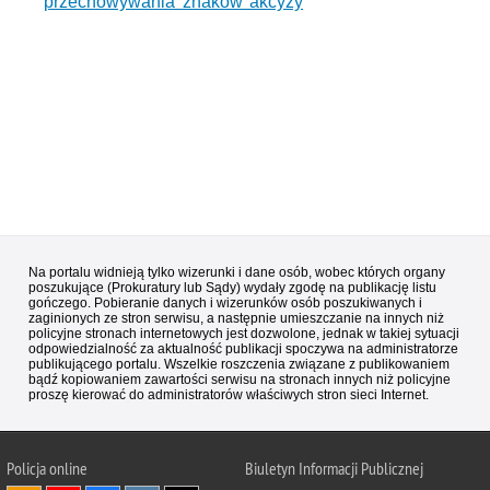
przechowywania znaków akcyzy
Na portalu widnieją tylko wizerunki i dane osób, wobec których organy
poszukujące (Prokuratury lub Sądy) wydały zgodę na publikację listu
gończego. Pobieranie danych i wizerunków osób poszukiwanych i
zaginionych ze stron serwisu, a następnie umieszczanie na innych niż
policyjne stronach internetowych jest dozwolone, jednak w takiej sytuacji
odpowiedzialność za aktualność publikacji spoczywa na administratorze
publikującego portalu. Wszelkie roszczenia związane z publikowaniem
bądź kopiowaniem zawartości serwisu na stronach innych niż policyjne
proszę kierować do administratorów właściwych stron sieci Internet.
Policja
online
Biuletyn Informacji Publicznej