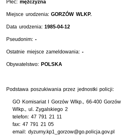
Płeć:
mężczyzna
Miejsce urodzenia:
GORZÓW WLKP.
Data urodzenia:
1985-04-12
Pseudonim:
-
Ostatnie miejsce zameldowania:
-
Obywatelstwo:
POLSKA
Podstawa poszukiwania przez jednostki policji:
GO Komisariat I Gorzów Wlkp., 66-400 Gorzów
Wlkp., ul. Zygalskiego 2
telefon: 47 791 21 11
fax: 47 791 21 05
email: dyzurny.kp1_gorzow@go.policja.gov.pl