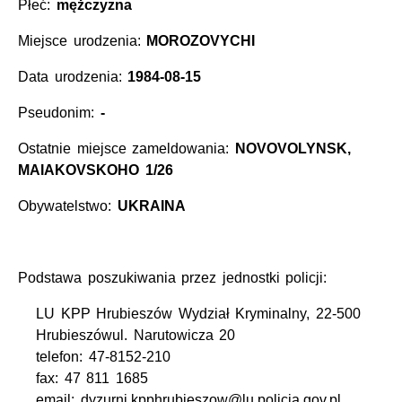
Płeć:
mężczyzna
Miejsce urodzenia:
MOROZOVYCHI
Data urodzenia:
1984-08-15
Pseudonim:
-
Ostatnie miejsce zameldowania:
NOVOVOLYNSK,
MAIAKOVSKOHO 1/26
Obywatelstwo:
UKRAINA
Podstawa poszukiwania przez jednostki policji:
LU KPP Hrubieszów Wydział Kryminalny, 22-500
Hrubieszówul. Narutowicza 20
telefon: 47-8152-210
fax: 47 811 1685
email: dyzurni.kpphrubieszow@lu.policja.gov.pl