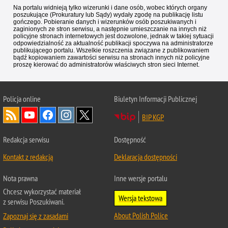
Na portalu widnieją tylko wizerunki i dane osób, wobec których organy
poszukujące (Prokuratury lub Sądy) wydały zgodę na publikację listu
gończego. Pobieranie danych i wizerunków osób poszukiwanych i
zaginionych ze stron serwisu, a następnie umieszczanie na innych niż
policyjne stronach internetowych jest dozwolone, jednak w takiej sytuacji
odpowiedzialność za aktualność publikacji spoczywa na administratorze
publikującego portalu. Wszelkie roszczenia związane z publikowaniem
bądź kopiowaniem zawartości serwisu na stronach innych niż policyjne
proszę kierować do administratorów właściwych stron sieci Internet.
Policja
online
Biuletyn Informacji Publicznej
BIP KGP
Redakcja serwisu
Dostępność
Kontakt z redakcją
Deklaracja dostępności
Nota prawna
Inne wersje portalu
Chcesz wykorzystać materiał
Wersja tekstowa
z serwisu Poszukiwani.
About Polish Police
Zapoznaj się z zasadami