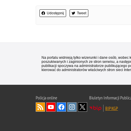
Udostępnij
Tweet
Na portalu widnieją tylko wizerunki i dane osób, wobec
poszukiwanych i zaginionych ze stron serwisu, a następn
publikacji spoczywa na administratorze publikującego p
kierować do administratorów właściwych stron sieci Inter
Policja
online
Biuletyn Informacji Public
BIP KGP