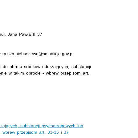
ul. Jana Pawła II 37
y.kp.szn.niebuszewo@sc.policja.gov.pl
 do obrotu środków odurzających, substancji
nie w takim obrocie - wbrew przepisom art.
zających, substancji psychotropowych lub
- wbrew przepisom art. 33-35 i 37