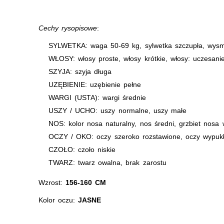
Cechy rysopisowe
:
SYLWETKA: waga 50-69 kg, sylwetka szczupła, wysm
WŁOSY: włosy proste, włosy krótkie, włosy: uczesani
SZYJA: szyja długa
UZĘBIENIE: uzębienie pełne
WARGI (USTA): wargi średnie
USZY / UCHO: uszy normalne, uszy małe
NOS: kolor nosa naturalny, nos średni, grzbiet nosa 
OCZY / OKO: oczy szeroko rozstawione, oczy wypukł
CZOŁO: czoło niskie
TWARZ: twarz owalna, brak zarostu
Wzrost:
156-160 CM
Kolor oczu:
JASNE