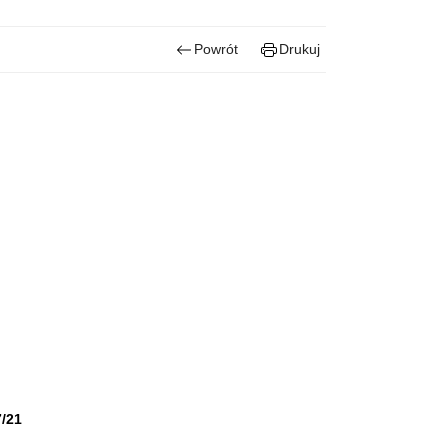
Powrót
Drukuj
/21