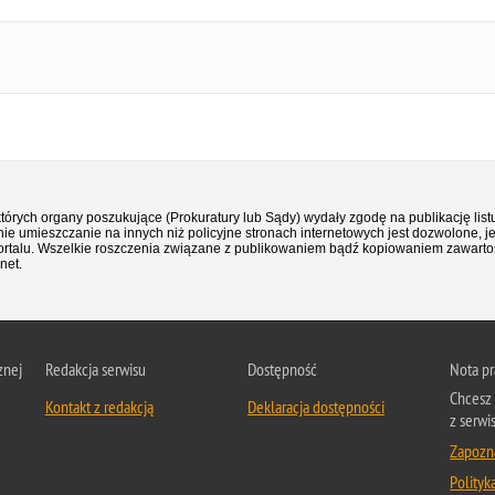
 których organy poszukujące (Prokuratury lub Sądy) wydały zgodę na publikację li
ie umieszczanie na innych niż policyjne stronach internetowych jest dozwolone, j
ortalu. Wszelkie roszczenia związane z publikowaniem bądź kopiowaniem zawartośc
net.
znej
Redakcja serwisu
Dostępność
Nota p
Chcesz 
Kontakt z redakcją
Deklaracja dostępności
z serwi
Zapozna
Polityk