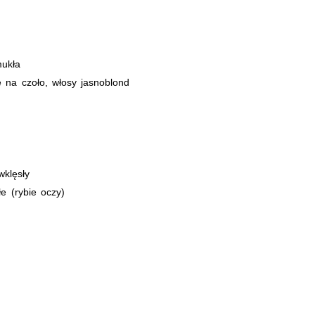
ukła
e na czoło, włosy jasnoblond
wklęsły
e (rybie oczy)