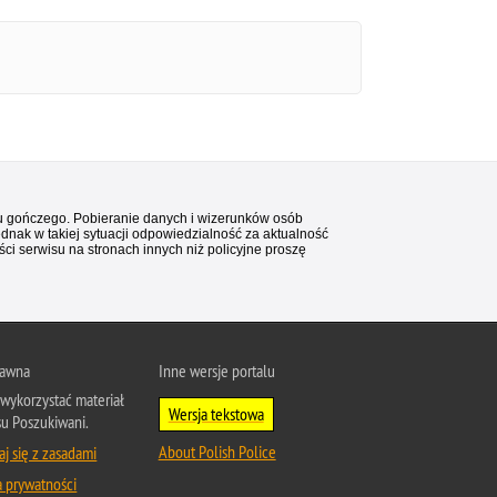
stu gończego. Pobieranie danych i wizerunków osób
ednak w takiej sytuacji odpowiedzialność za aktualność
i serwisu na stronach innych niż policyjne proszę
rawna
Inne wersje portalu
wykorzystać materiał
Wersja tekstowa
su Poszukiwani.
About Polish Police
j się z zasadami
a prywatności