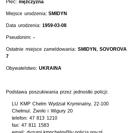
Płeć:
mężczyzna
Miejsce urodzenia:
SMIDYN
Data urodzenia:
1959-03-08
Pseudonim:
-
Ostatnie miejsce zameldowania:
SMIDYN, SOVOROVA
7
Obywatelstwo:
UKRAINA
Podstawa poszukiwania przez jednostki policji:
LU KMP Chełm Wydział Kryminalny, 22-100
Chełmul. Żwirki i Wigury 20
telefon: 47 813 1210
fax: 47 811 1583
email: dyzurni.kmpchelm@lu.policja.gov.pl