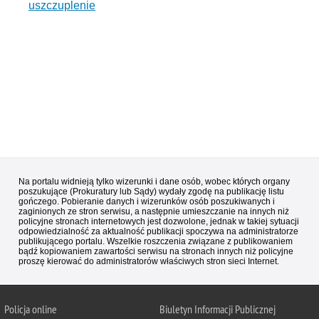
uszczuplenie
Na portalu widnieją tylko wizerunki i dane osób, wobec których organy
poszukujące (Prokuratury lub Sądy) wydały zgodę na publikację listu
gończego. Pobieranie danych i wizerunków osób poszukiwanych i
zaginionych ze stron serwisu, a następnie umieszczanie na innych niż
policyjne stronach internetowych jest dozwolone, jednak w takiej sytuacji
odpowiedzialność za aktualność publikacji spoczywa na administratorze
publikującego portalu. Wszelkie roszczenia związane z publikowaniem
bądź kopiowaniem zawartości serwisu na stronach innych niż policyjne
proszę kierować do administratorów właściwych stron sieci Internet.
Policja
online
Biuletyn Informacji Publicznej