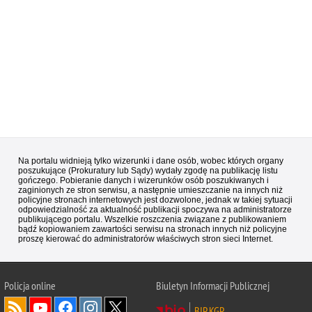
Na portalu widnieją tylko wizerunki i dane osób, wobec których organy
poszukujące (Prokuratury lub Sądy) wydały zgodę na publikację listu
gończego. Pobieranie danych i wizerunków osób poszukiwanych i
zaginionych ze stron serwisu, a następnie umieszczanie na innych niż
policyjne stronach internetowych jest dozwolone, jednak w takiej sytuacji
odpowiedzialność za aktualność publikacji spoczywa na administratorze
publikującego portalu. Wszelkie roszczenia związane z publikowaniem
bądź kopiowaniem zawartości serwisu na stronach innych niż policyjne
proszę kierować do administratorów właściwych stron sieci Internet.
Policja
online
Biuletyn Informacji Publicznej
BIP KGP