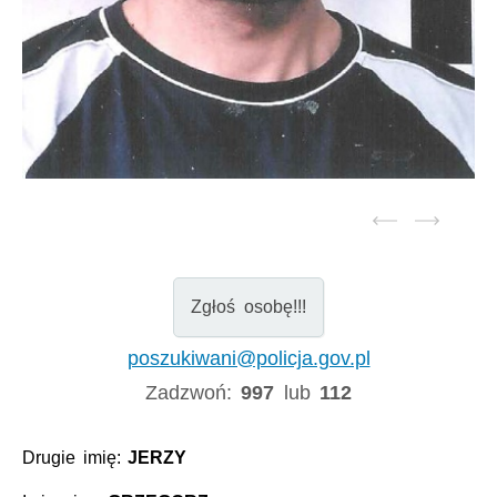
Zgłoś osobę!!!
poszukiwani@policja.gov.pl
Zadzwoń:
997
lub
112
Drugie imię:
JERZY