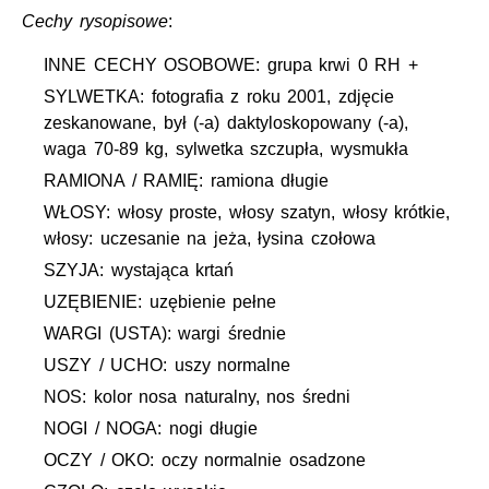
Cechy rysopisowe
:
INNE CECHY OSOBOWE: grupa krwi 0 RH +
SYLWETKA: fotografia z roku 2001, zdjęcie
zeskanowane, był (-a) daktyloskopowany (-a),
waga 70-89 kg, sylwetka szczupła, wysmukła
RAMIONA / RAMIĘ: ramiona długie
WŁOSY: włosy proste, włosy szatyn, włosy krótkie,
włosy: uczesanie na jeża, łysina czołowa
SZYJA: wystająca krtań
UZĘBIENIE: uzębienie pełne
WARGI (USTA): wargi średnie
USZY / UCHO: uszy normalne
NOS: kolor nosa naturalny, nos średni
NOGI / NOGA: nogi długie
OCZY / OKO: oczy normalnie osadzone