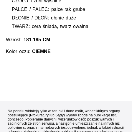
CZOŁO: czoło wysokie
PALCE / PALEC: palce rąk grube
DŁONIE / DŁOŃ: dłonie duże
TWARZ: cera śniada, twarz owalna
Wzrost:
181-185 CM
Kolor oczu:
CIEMNE
Na portalu widnieją tylko wizerunki i dane osób, wobec których organy
poszukujące (Prokuratury lub Sądy) wydały zgodę na publikację listu
gończego. Pobieranie danych i wizerunków osób poszukiwanych i
zaginionych ze stron serwisu, a następnie umieszczanie na innych niż
policyjne stronach internetowych jest dozwolone, jednak w takiej sytuacji
odpowiedzialność za aktualność publikacji spoczywa na administratorze