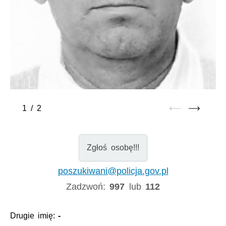
1
/
2
Zgłoś osobę!!!
poszukiwani@policja.gov.pl
Zadzwoń:
997
lub
112
Drugie imię:
-