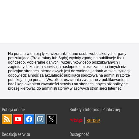
Na portalu widnieją tylko wizerunki i dane osób, wobec których organy
poszukujące (Prokuratury lub Sądy) wydały zgodę na publikację listu
gończego. Pobieranie danych i wizerunków osób poszukiwanych i
zaginionych ze stron serwisu, a następnie umieszczanie na innych niż
policyjne stronach internetowych jest dozwolone, jednak w takiej sytuacji
odpowiedzialność za aktualność publikacji spoczywa na administratorze
publikującego portalu. Wszelkie roszczenia związane z publikowaniem
bądź kopiowaniem zawartości serwisu na stronach innych niż policyjne
proszę kierować do administratorów właściwych stron sieci Internet.
Policja
online
Biuletyn Informacji Publicznej
BIP KGP
Redakcja serwisu
Dostępność