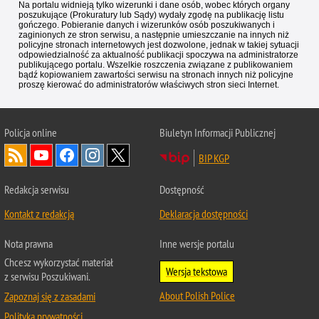
Na portalu widnieją tylko wizerunki i dane osób, wobec których organy
poszukujące (Prokuratury lub Sądy) wydały zgodę na publikację listu
gończego. Pobieranie danych i wizerunków osób poszukiwanych i
zaginionych ze stron serwisu, a następnie umieszczanie na innych niż
policyjne stronach internetowych jest dozwolone, jednak w takiej sytuacji
odpowiedzialność za aktualność publikacji spoczywa na administratorze
publikującego portalu. Wszelkie roszczenia związane z publikowaniem
bądź kopiowaniem zawartości serwisu na stronach innych niż policyjne
proszę kierować do administratorów właściwych stron sieci Internet.
Policja
online
Biuletyn Informacji Publicznej
BIP KGP
Redakcja serwisu
Dostępność
Kontakt z redakcją
Deklaracja dostępności
Nota prawna
Inne wersje portalu
Chcesz wykorzystać materiał
Wersja tekstowa
z serwisu Poszukiwani.
About Polish Police
Zapoznaj się z zasadami
Polityka prywatności