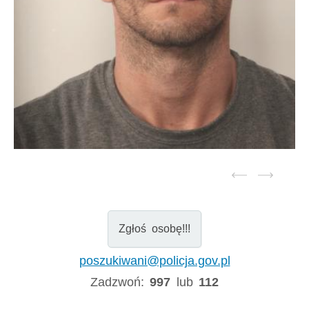
Zgłoś osobę!!!
poszukiwani@policja.gov.pl
Zadzwoń:
997
lub
112