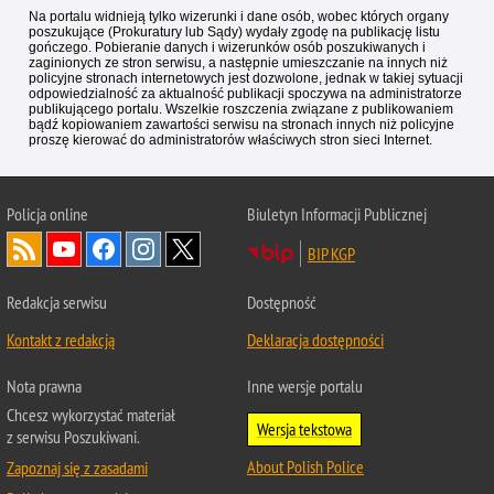
Na portalu widnieją tylko wizerunki i dane osób, wobec których organy
poszukujące (Prokuratury lub Sądy) wydały zgodę na publikację listu
gończego. Pobieranie danych i wizerunków osób poszukiwanych i
zaginionych ze stron serwisu, a następnie umieszczanie na innych niż
policyjne stronach internetowych jest dozwolone, jednak w takiej sytuacji
odpowiedzialność za aktualność publikacji spoczywa na administratorze
publikującego portalu. Wszelkie roszczenia związane z publikowaniem
bądź kopiowaniem zawartości serwisu na stronach innych niż policyjne
proszę kierować do administratorów właściwych stron sieci Internet.
Policja
online
Biuletyn Informacji Publicznej
BIP KGP
Redakcja serwisu
Dostępność
Kontakt z redakcją
Deklaracja dostępności
Nota prawna
Inne wersje portalu
Chcesz wykorzystać materiał
Wersja tekstowa
z serwisu Poszukiwani.
About Polish Police
Zapoznaj się z zasadami