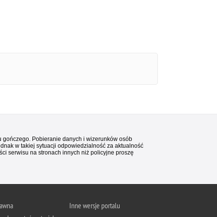
stu gończego. Pobieranie danych i wizerunków osób
ednak w takiej sytuacji odpowiedzialność za aktualność
i serwisu na stronach innych niż policyjne proszę
rawna
Inne wersje portalu