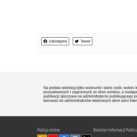
Udostępnij
Tweet
Na portalu widnieją tylko wizerunki i dane osób, wobec
poszukiwanych i zaginionych ze stron serwisu, a następn
publikacji spoczywa na administratorze publikującego p
kierować do administratorów właściwych stron sieci Inter
Policja
online
Biuletyn Informacji Public