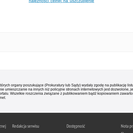
należności celnej na uszczuplenie
 których organy poszukujące (Prokuratury lub Sądy) wydały zgodę na publikację li
ie umieszczanie na innych niż policyjne stronach internetowych jest dozwolone, j
ortalu. Wszelkie roszczenia związane z publikowaniem bądź kopiowaniem zawartośc
net.
znej
Redakcja serwisu
Dostępność
Nota p