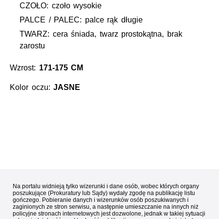
CZOŁO: czoło wysokie
PALCE / PALEC: palce rąk długie
TWARZ: cera śniada, twarz prostokątna, brak
zarostu
Wzrost:
171-175 CM
Kolor oczu:
JASNE
Na portalu widnieją tylko wizerunki i dane osób, wobec których organy
poszukujące (Prokuratury lub Sądy) wydały zgodę na publikację listu
gończego. Pobieranie danych i wizerunków osób poszukiwanych i
zaginionych ze stron serwisu, a następnie umieszczanie na innych niż
policyjne stronach internetowych jest dozwolone, jednak w takiej sytuacji