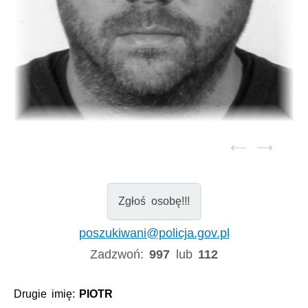
Zgłoś osobę!!!
poszukiwani@policja.gov.pl
Zadzwoń:
997
lub
112
Drugie imię:
PIOTR