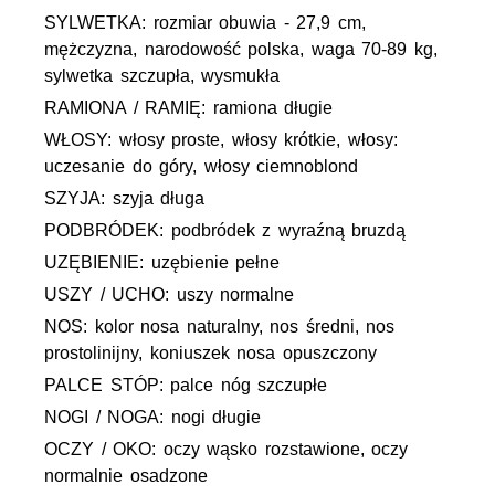
SYLWETKA: rozmiar obuwia - 27,9 cm,
mężczyzna, narodowość polska, waga 70-89 kg,
sylwetka szczupła, wysmukła
RAMIONA / RAMIĘ: ramiona długie
WŁOSY: włosy proste, włosy krótkie, włosy:
uczesanie do góry, włosy ciemnoblond
SZYJA: szyja długa
PODBRÓDEK: podbródek z wyraźną bruzdą
UZĘBIENIE: uzębienie pełne
USZY / UCHO: uszy normalne
NOS: kolor nosa naturalny, nos średni, nos
prostolinijny, koniuszek nosa opuszczony
PALCE STÓP: palce nóg szczupłe
NOGI / NOGA: nogi długie
OCZY / OKO: oczy wąsko rozstawione, oczy
normalnie osadzone