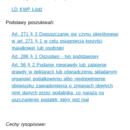
LD KWP Łódź
Podstawy poszukiwań:
Art. 271 § 3 Dopuszczanie się czynu określonego
w art. 271 § 1 w celu osiągnięcia korzyści
majątkowej lub osobistej
Art. 286 § 1 Oszustwo - typ podstawowy
Art. 56 § 2 Podanie nieprawdy lub zatajenie
prawdy w deklaracji lub oświadczeniu składanym
organowi podatkowemu albo niedopełnienie
obowiązku zawiadomienia o zmianach objętych
nimi danych przez podatnika, co naraża na
uszczuplenie podatek, który jest mał
Cechy rysopisowe
: