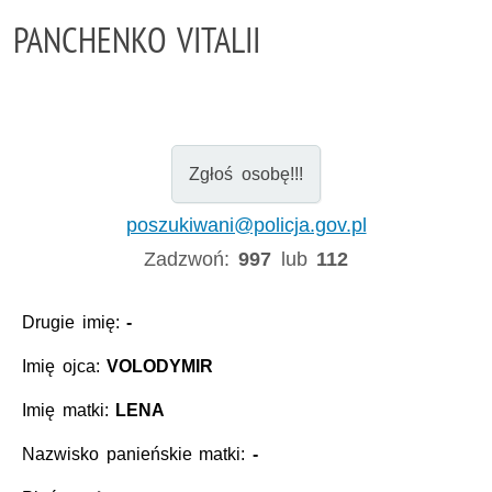
PANCHENKO VITALII
Zgłoś osobę!!!
poszukiwani@policja.gov.pl
Zadzwoń:
997
lub
112
Drugie imię:
-
Imię ojca:
VOLODYMIR
Imię matki:
LENA
Nazwisko panieńskie matki:
-