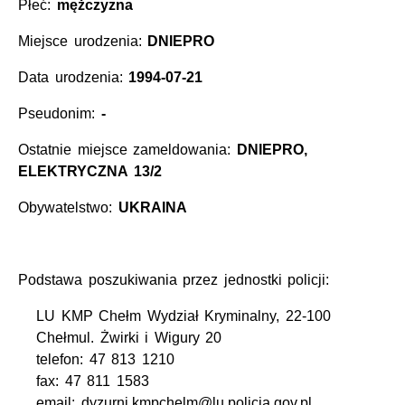
Płeć:
mężczyzna
Miejsce urodzenia:
DNIEPRO
Data urodzenia:
1994-07-21
Pseudonim:
-
Ostatnie miejsce zameldowania:
DNIEPRO,
ELEKTRYCZNA 13/2
Obywatelstwo:
UKRAINA
Podstawa poszukiwania przez jednostki policji:
LU KMP Chełm Wydział Kryminalny, 22-100
Chełmul. Żwirki i Wigury 20
telefon: 47 813 1210
fax: 47 811 1583
email: dyzurni.kmpchelm@lu.policja.gov.pl