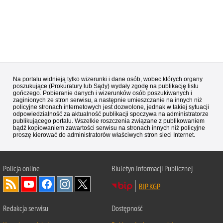
Na portalu widnieją tylko wizerunki i dane osób, wobec których organy
poszukujące (Prokuratury lub Sądy) wydały zgodę na publikację listu
gończego. Pobieranie danych i wizerunków osób poszukiwanych i
zaginionych ze stron serwisu, a następnie umieszczanie na innych niż
policyjne stronach internetowych jest dozwolone, jednak w takiej sytuacji
odpowiedzialność za aktualność publikacji spoczywa na administratorze
publikującego portalu. Wszelkie roszczenia związane z publikowaniem
bądź kopiowaniem zawartości serwisu na stronach innych niż policyjne
proszę kierować do administratorów właściwych stron sieci Internet.
Policja
online
Biuletyn Informacji Publicznej
BIP KGP
Redakcja serwisu
Dostępność