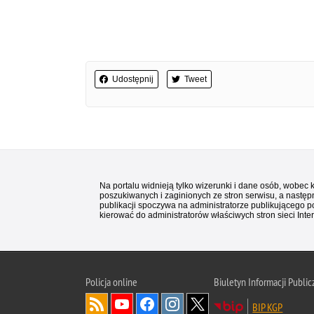
Udostępnij
Tweet
Na portalu widnieją tylko wizerunki i dane osób, wobec
poszukiwanych i zaginionych ze stron serwisu, a następn
publikacji spoczywa na administratorze publikującego p
kierować do administratorów właściwych stron sieci Inter
Policja
online
Biuletyn Informacji Public
BIP KGP