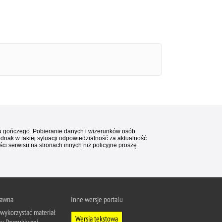
stu gończego. Pobieranie danych i wizerunków osób
ednak w takiej sytuacji odpowiedzialność za aktualność
i serwisu na stronach innych niż policyjne proszę
rawna
Inne wersje portalu
wykorzystać materiał
Wersja tekstowa