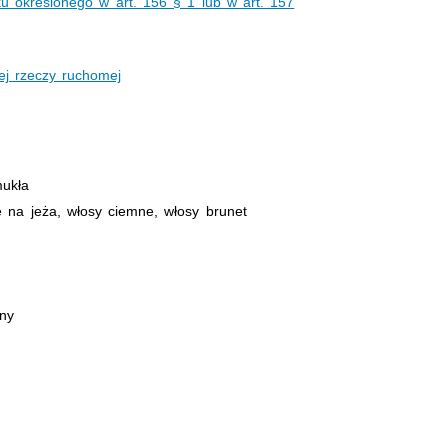
ku określonego w art. 156 § 1 lub w art. 157
ej rzeczy ruchomej
ukła
e na jeża, włosy ciemne, włosy brunet
jny