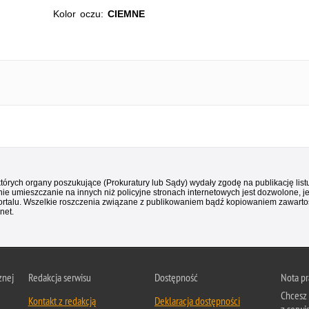
Kolor oczu:
CIEMNE
 których organy poszukujące (Prokuratury lub Sądy) wydały zgodę na publikację li
ie umieszczanie na innych niż policyjne stronach internetowych jest dozwolone, j
ortalu. Wszelkie roszczenia związane z publikowaniem bądź kopiowaniem zawartośc
net.
znej
Redakcja serwisu
Dostępność
Nota p
Chcesz 
Kontakt z redakcją
Deklaracja dostępności