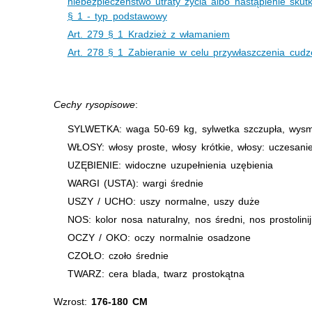
niebezpieczeństwo utraty życia albo nastąpienie skut
§ 1 - typ podstawowy
Art. 279 § 1 Kradzież z włamaniem
Art. 278 § 1 Zabieranie w celu przywłaszczenia cudz
Cechy rysopisowe
:
SYLWETKA: waga 50-69 kg, sylwetka szczupła, wysm
WŁOSY: włosy proste, włosy krótkie, włosy: uczesani
UZĘBIENIE: widoczne uzupełnienia uzębienia
WARGI (USTA): wargi średnie
USZY / UCHO: uszy normalne, uszy duże
NOS: kolor nosa naturalny, nos średni, nos prostolini
OCZY / OKO: oczy normalnie osadzone
CZOŁO: czoło średnie
TWARZ: cera blada, twarz prostokątna
Wzrost:
176-180 CM