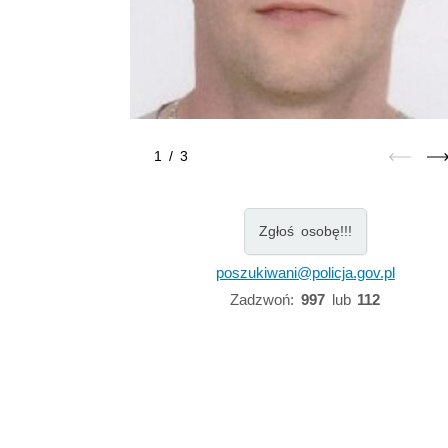
1
/
3
Zgłoś osobę!!!
poszukiwani@policja.gov.pl
Zadzwoń:
997
lub
112