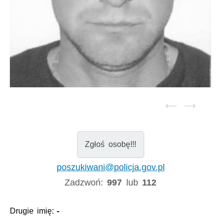
Zgłoś osobę!!!
poszukiwani@policja.gov.pl
Zadzwoń:
997
lub
112
Drugie imię:
-