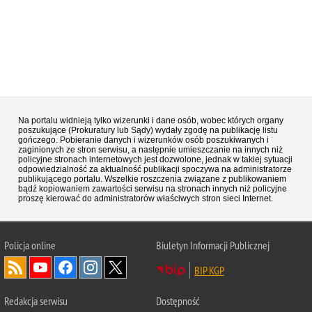
Na portalu widnieją tylko wizerunki i dane osób, wobec których organy
poszukujące (Prokuratury lub Sądy) wydały zgodę na publikację listu
gończego. Pobieranie danych i wizerunków osób poszukiwanych i
zaginionych ze stron serwisu, a następnie umieszczanie na innych niż
policyjne stronach internetowych jest dozwolone, jednak w takiej sytuacji
odpowiedzialność za aktualność publikacji spoczywa na administratorze
publikującego portalu. Wszelkie roszczenia związane z publikowaniem
bądź kopiowaniem zawartości serwisu na stronach innych niż policyjne
proszę kierować do administratorów właściwych stron sieci Internet.
Policja
online
Biuletyn Informacji Publicznej
BIP KGP
Redakcja serwisu
Dostępność