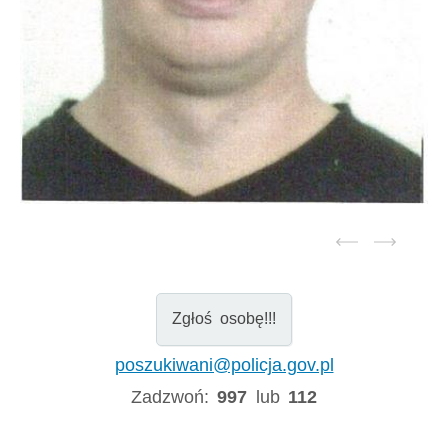
Zgłoś osobę!!!
poszukiwani@policja.gov.pl
Zadzwoń:
997
lub
112