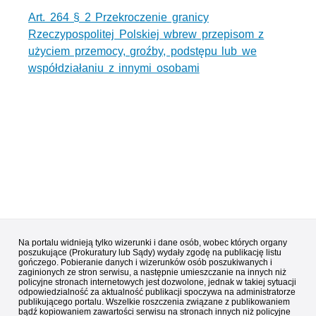
Art. 264 § 2 Przekroczenie granicy
Rzeczypospolitej Polskiej wbrew przepisom z
użyciem przemocy, groźby, podstępu lub we
współdziałaniu z innymi osobami
Na portalu widnieją tylko wizerunki i dane osób, wobec których organy
poszukujące (Prokuratury lub Sądy) wydały zgodę na publikację listu
gończego. Pobieranie danych i wizerunków osób poszukiwanych i
zaginionych ze stron serwisu, a następnie umieszczanie na innych niż
policyjne stronach internetowych jest dozwolone, jednak w takiej sytuacji
odpowiedzialność za aktualność publikacji spoczywa na administratorze
publikującego portalu. Wszelkie roszczenia związane z publikowaniem
bądź kopiowaniem zawartości serwisu na stronach innych niż policyjne