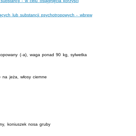
substancji - w celu osiągnięcia korzyści
jących lub substancji psychotropowych - wbrew
skopowany (-a), waga ponad 90 kg, sylwetka
e na jeża, włosy ciemne
ijny, koniuszek nosa gruby