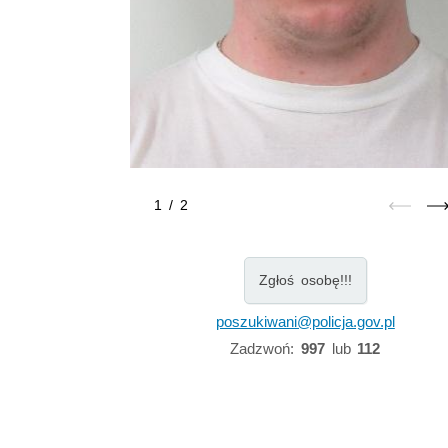
1
/
2
Zgłoś osobę!!!
poszukiwani@policja.gov.pl
Zadzwoń:
997
lub
112