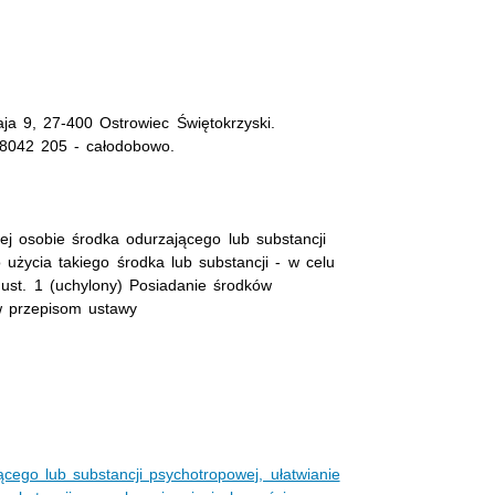
ja 9, 27-400 Ostrowiec Świętokrzyski.
 8042 205 - całodobowo.
nej osobie środka odurzającego lub substancji
 użycia takiego środka lub substancji - w celu
8 ust. 1 (uchylony) Posiadanie środków
w przepisom ustawy
ącego lub substancji psychotropowej, ułatwianie