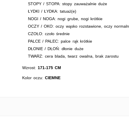
STOPY / STOPA: stopy zauważalnie duże
ŁYDKI / ŁYDKA: tatuaż(e)
NOGI / NOGA: nogi grube, nogi krótkie
OCZY / OKO: oczy wąsko rozstawione, oczy normaln
CZOŁO: czoło średnie
PALCE / PALEC: palce rąk krótkie
DŁONIE / DŁOŃ: dłonie duże
TWARZ: cera blada, twarz owalna, brak zarostu
Wzrost:
171-175 CM
Kolor oczu:
CIEMNE