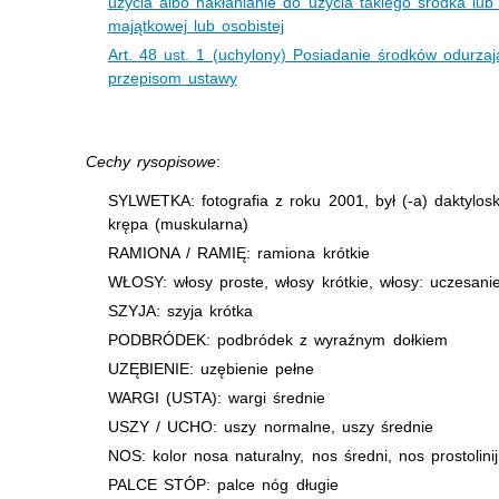
użycia albo nakłanianie do użycia takiego środka lub 
majątkowej lub osobistej
Art. 48 ust. 1 (uchylony) Posiadanie środków odurza
przepisom ustawy
Cechy rysopisowe
:
SYLWETKA: fotografia z roku 2001, był (-a) daktylo
krępa (muskularna)
RAMIONA / RAMIĘ: ramiona krótkie
WŁOSY: włosy proste, włosy krótkie, włosy: uczesani
SZYJA: szyja krótka
PODBRÓDEK: podbródek z wyraźnym dołkiem
UZĘBIENIE: uzębienie pełne
WARGI (USTA): wargi średnie
USZY / UCHO: uszy normalne, uszy średnie
NOS: kolor nosa naturalny, nos średni, nos prostolin
PALCE STÓP: palce nóg długie