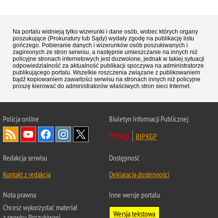
Na portalu widnieją tylko wizerunki i dane osób, wobec których organy
poszukujące (Prokuratury lub Sądy) wydały zgodę na publikację listu
gończego. Pobieranie danych i wizerunków osób poszukiwanych i
zaginionych ze stron serwisu, a następnie umieszczanie na innych niż
policyjne stronach internetowych jest dozwolone, jednak w takiej sytuacji
odpowiedzialność za aktualność publikacji spoczywa na administratorze
publikującego portalu. Wszelkie roszczenia związane z publikowaniem
bądź kopiowaniem zawartości serwisu na stronach innych niż policyjne
proszę kierować do administratorów właściwych stron sieci Internet.
Policja
online
Biuletyn Informacji Publicznej
BIP KGP
Redakcja serwisu
Dostępność
Kontakt z redakcją
Deklaracja dostępności
Nota prawna
Inne wersje portalu
Chcesz wykorzystać materiał
Wersja tekstowa
z serwisu Poszukiwani.