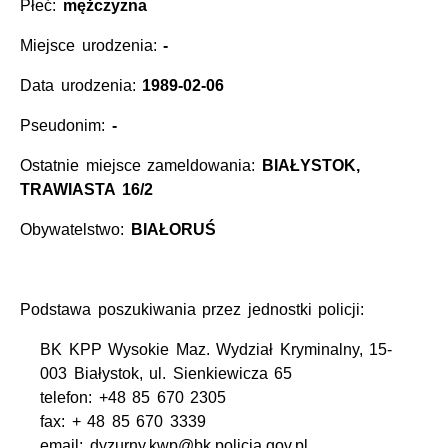
Płeć:
mężczyzna
Miejsce urodzenia:
-
Data urodzenia:
1989-02-06
Pseudonim:
-
Ostatnie miejsce zameldowania:
BIAŁYSTOK,
TRAWIASTA 16/2
Obywatelstwo:
BIAŁORUŚ
Podstawa poszukiwania przez jednostki policji:
BK KPP Wysokie Maz. Wydział Kryminalny, 15-
003 Białystok, ul. Sienkiewicza 65
telefon: +48 85 670 2305
fax: + 48 85 670 3339
email: dyzurny.kwp@bk.policja.gov.pl