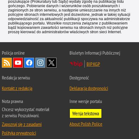
poszukujące (Prokuratury lub Sądy) wydały zgodę na publikację listu
gończego. Pobieranie danych i wizerunków osób poszukiwanych i
zaginionych ze stron serwisu, a następnie umieszczanie na innych niż
policyjne stronach internetowych jest dozwolone, jednak w takiej sytuacji
odpowiedzialność za aktualność publikacji spoczywa na administratorze
publikującego portalu. Wszelkie roszczenia związane z publikowaniem
bądź kopiowaniem zawartości serwisu na stronach innych niż policyjne
proszę kierować do administratorów właściwych stron sieci Internet.
Policja
online
Biuletyn Informacji Publicznej
BIP KGP
Redakcja serwisu
Dostępność
Kontakt z redakcją
Deklaracja dostępności
Nota prawna
Inne wersje portalu
Chcesz wykorzystać materiał
Wersja tekstowa
z serwisu Poszukiwani.
About Polish Police
Zapoznaj się z zasadami
Polityka prywatności