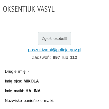
OKSENTIUK VASYL
Zgłoś osobę!!!
poszukiwani@policja.gov.pl
Zadzwoń:
997
lub
112
Drugie imię:
-
Imię ojca:
MIKOLA
Imię matki:
HALINA
Nazwisko panieńskie matki:
-