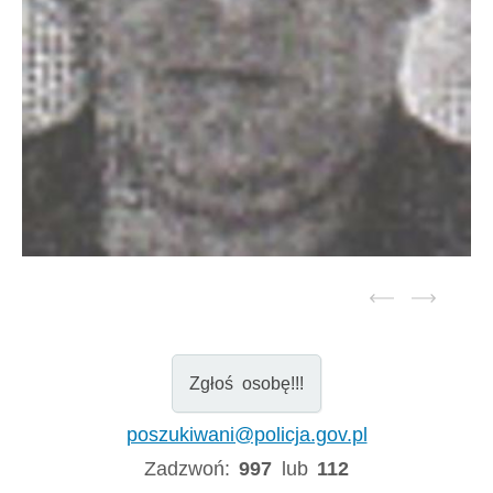
Zgłoś osobę!!!
poszukiwani@policja.gov.pl
Zadzwoń:
997
lub
112