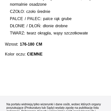
normalnie osadzone
CZOŁO: czoło średnie
PALCE / PALEC: palce rąk grube
DŁONIE / DŁOŃ: dłonie drobne
TWARZ: twarz okrągła, wąsy szczotkowate
Wzrost:
176-180 CM
Kolor oczu:
CIEMNE
Na portalu widnieją tylko wizerunki i dane osób, wobec których organy
poszukujące (Prokuratury lub Sądy) wydały zgodę na publikację listu