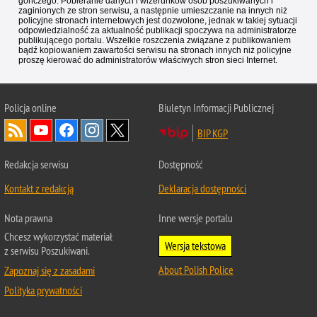
gończego. Pobieranie danych i wizerunków osób poszukiwanych i
zaginionych ze stron serwisu, a następnie umieszczanie na innych niż
policyjne stronach internetowych jest dozwolone, jednak w takiej sytuacji
odpowiedzialność za aktualność publikacji spoczywa na administratorze
publikującego portalu. Wszelkie roszczenia związane z publikowaniem
bądź kopiowaniem zawartości serwisu na stronach innych niż policyjne
proszę kierować do administratorów właściwych stron sieci Internet.
Policja
online
Biuletyn Informacji Publicznej
BIP KGP
Redakcja serwisu
Dostępność
Kontakt z redakcją
Deklaracja dostępności
Nota prawna
Inne wersje portalu
Chcesz wykorzystać materiał
Wersja tekstowa
z serwisu Poszukiwani.
About Polish Police
Zapoznaj się z zasadami
Polityka prywatności