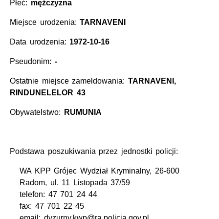
Płeć:
mężczyzna
Miejsce urodzenia:
TARNAVENI
Data urodzenia:
1972-10-16
Pseudonim:
-
Ostatnie miejsce zameldowania:
TARNAVENI,
RINDUNELELOR 43
Obywatelstwo:
RUMUNIA
Podstawa poszukiwania przez jednostki policji:
WA KPP Grójec Wydział Kryminalny, 26-600
Radom, ul. 11 Listopada 37/59
telefon: 47 701 24 44
fax: 47 701 22 45
email: dyzurny.kwp@ra.policja.gov.pl