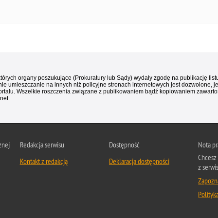
 których organy poszukujące (Prokuratury lub Sądy) wydały zgodę na publikację li
ie umieszczanie na innych niż policyjne stronach internetowych jest dozwolone, j
ortalu. Wszelkie roszczenia związane z publikowaniem bądź kopiowaniem zawartośc
net.
znej
Redakcja serwisu
Dostępność
Nota p
Chcesz 
Kontakt z redakcją
Deklaracja dostępności
z serwi
Zapozna
Polityk