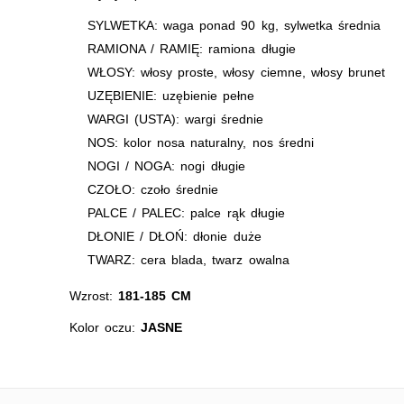
SYLWETKA: waga ponad 90 kg, sylwetka średnia
RAMIONA / RAMIĘ: ramiona długie
WŁOSY: włosy proste, włosy ciemne, włosy brunet
UZĘBIENIE: uzębienie pełne
WARGI (USTA): wargi średnie
NOS: kolor nosa naturalny, nos średni
NOGI / NOGA: nogi długie
CZOŁO: czoło średnie
PALCE / PALEC: palce rąk długie
DŁONIE / DŁOŃ: dłonie duże
TWARZ: cera blada, twarz owalna
Wzrost:
181-185 CM
Kolor oczu:
JASNE