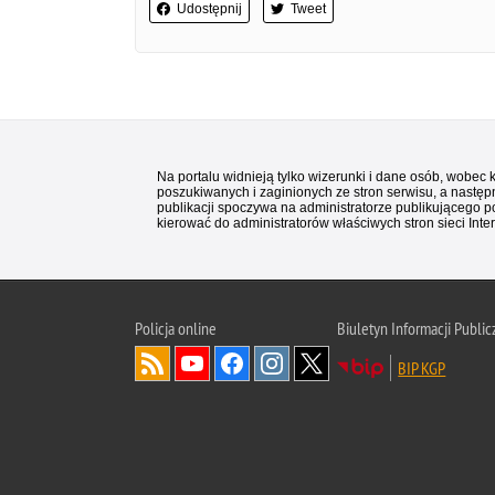
Udostępnij
Tweet
Na portalu widnieją tylko wizerunki i dane osób, wobec
poszukiwanych i zaginionych ze stron serwisu, a następn
publikacji spoczywa na administratorze publikującego p
kierować do administratorów właściwych stron sieci Inter
Policja
online
Biuletyn Informacji Public
BIP KGP