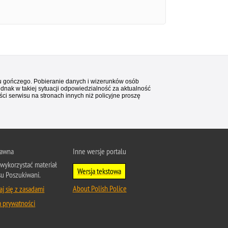
stu gończego. Pobieranie danych i wizerunków osób
ednak w takiej sytuacji odpowiedzialność za aktualność
i serwisu na stronach innych niż policyjne proszę
rawna
Inne wersje portalu
wykorzystać materiał
Wersja tekstowa
su Poszukiwani.
About Polish Police
j się z zasadami
a prywatności