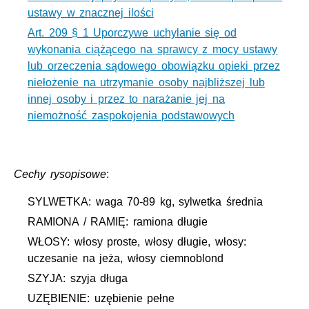
ustawy w znacznej ilości
Art. 209 § 1 Uporczywe uchylanie się od
wykonania ciążącego na sprawcy z mocy ustawy
lub orzeczenia sądowego obowiązku opieki przez
niełożenie na utrzymanie osoby najbliższej lub
innej osoby i przez to narażanie jej na
niemożność zaspokojenia podstawowych
Cechy rysopisowe
:
SYLWETKA: waga 70-89 kg, sylwetka średnia
RAMIONA / RAMIĘ: ramiona długie
WŁOSY: włosy proste, włosy długie, włosy:
uczesanie na jeża, włosy ciemnoblond
SZYJA: szyja długa
UZĘBIENIE: uzębienie pełne