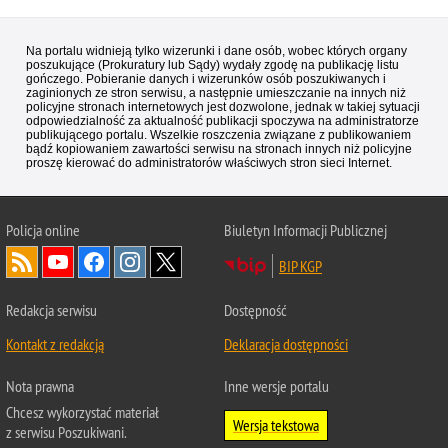
Na portalu widnieją tylko wizerunki i dane osób, wobec których organy
poszukujące (Prokuratury lub Sądy) wydały zgodę na publikację listu
gończego. Pobieranie danych i wizerunków osób poszukiwanych i
zaginionych ze stron serwisu, a następnie umieszczanie na innych niż
policyjne stronach internetowych jest dozwolone, jednak w takiej sytuacji
odpowiedzialność za aktualność publikacji spoczywa na administratorze
publikującego portalu. Wszelkie roszczenia związane z publikowaniem
bądź kopiowaniem zawartości serwisu na stronach innych niż policyjne
proszę kierować do administratorów właściwych stron sieci Internet.
Policja
online
Biuletyn Informacji Publicznej
BIP KGP
Redakcja serwisu
Dostępność
Kontakt z redakcją
Deklaracja dostępności
Nota prawna
Inne wersje portalu
Chcesz wykorzystać materiał
Wersja tekstowa
z serwisu Poszukiwani.