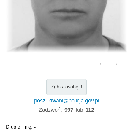
Zgłoś osobę!!!
poszukiwani@policja.gov.pl
Zadzwoń:
997
lub
112
Drugie imię:
-