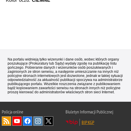
Kolor oczu:
CIEMNE
Na portalu widnieją tylko wizerunki i dane osób, wobec których organy
poszukujące (Prokuratury lub Sądy) wydały zgodę na publikację listu
gończego. Pobieranie danych i wizerunków osób poszukiwanych i
zaginionych ze stron serwisu, a następnie umieszczanie na innych niż
policyjne stronach internetowych jest dozwolone, jednak w takiej sytuacji
odpowiedzialność za aktualność publikacji spoczywa na administratorze
publikującego portalu. Wszelkie roszczenia związane z publikowaniem
bądź kopiowaniem zawartości serwisu na stronach innych niż policyjne
proszę kierować do administratorów właściwych stron sieci Internet.
Policja
online
Biuletyn Informacji Publicznej
BIP KGP