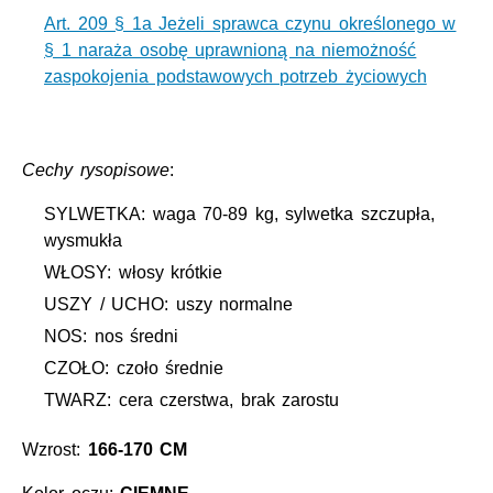
Art. 209 § 1a Jeżeli sprawca czynu określonego w
§ 1 naraża osobę uprawnioną na niemożność
zaspokojenia podstawowych potrzeb życiowych
Cechy rysopisowe
:
SYLWETKA: waga 70-89 kg, sylwetka szczupła,
wysmukła
WŁOSY: włosy krótkie
USZY / UCHO: uszy normalne
NOS: nos średni
CZOŁO: czoło średnie
TWARZ: cera czerstwa, brak zarostu
Wzrost:
166-170 CM