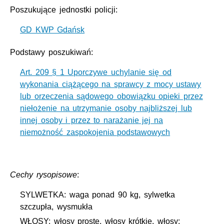
Poszukujące jednostki policji:
GD KWP Gdańsk
Podstawy poszukiwań:
Art. 209 § 1 Uporczywe uchylanie się od
wykonania ciążącego na sprawcy z mocy ustawy
lub orzeczenia sądowego obowiązku opieki przez
niełożenie na utrzymanie osoby najbliższej lub
innej osoby i przez to narażanie jej na
niemożność zaspokojenia podstawowych
Cechy rysopisowe
:
SYLWETKA: waga ponad 90 kg, sylwetka
szczupła, wysmukła
WŁOSY: włosy proste, włosy krótkie, włosy: