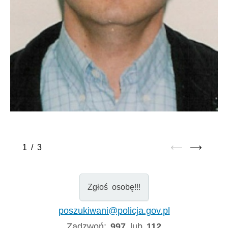
1
/
3
Zgłoś osobę!!!
poszukiwani@policja.gov.pl
Zadzwoń:
997
lub
112