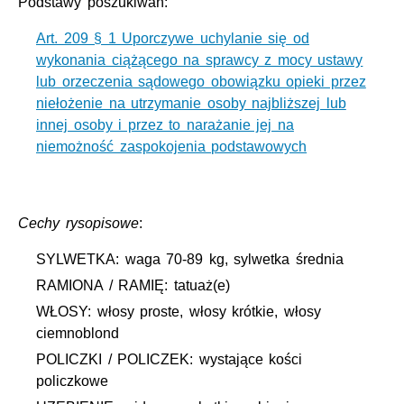
Podstawy poszukiwań:
Art. 209 § 1 Uporczywe uchylanie się od
wykonania ciążącego na sprawcy z mocy ustawy
lub orzeczenia sądowego obowiązku opieki przez
niełożenie na utrzymanie osoby najbliższej lub
innej osoby i przez to narażanie jej na
niemożność zaspokojenia podstawowych
Cechy rysopisowe
:
SYLWETKA: waga 70-89 kg, sylwetka średnia
RAMIONA / RAMIĘ: tatuaż(e)
WŁOSY: włosy proste, włosy krótkie, włosy
ciemnoblond
POLICZKI / POLICZEK: wystające kości
policzkowe