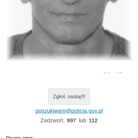
Zgłoś osobę!!!
poszukiwani@policja.gov.pl
Zadzwoń:
997
lub
112