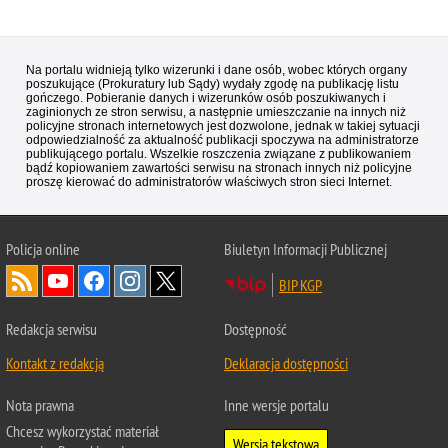
Na portalu widnieją tylko wizerunki i dane osób, wobec których organy
poszukujące (Prokuratury lub Sądy) wydały zgodę na publikację listu
gończego. Pobieranie danych i wizerunków osób poszukiwanych i
zaginionych ze stron serwisu, a następnie umieszczanie na innych niż
policyjne stronach internetowych jest dozwolone, jednak w takiej sytuacji
odpowiedzialność za aktualność publikacji spoczywa na administratorze
publikującego portalu. Wszelkie roszczenia związane z publikowaniem
bądź kopiowaniem zawartości serwisu na stronach innych niż policyjne
proszę kierować do administratorów właściwych stron sieci Internet.
Policja
online
Biuletyn Informacji Publicznej
BIP KGP
Redakcja serwisu
Dostępność
Kontakt z redakcją
Deklaracja dostępności
Nota prawna
Inne wersje portalu
Chcesz wykorzystać materiał
Wersja tekstowa