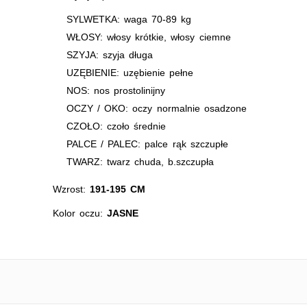
SYLWETKA: waga 70-89 kg
WŁOSY: włosy krótkie, włosy ciemne
SZYJA: szyja długa
UZĘBIENIE: uzębienie pełne
NOS: nos prostolinijny
OCZY / OKO: oczy normalnie osadzone
CZOŁO: czoło średnie
PALCE / PALEC: palce rąk szczupłe
TWARZ: twarz chuda, b.szczupła
Wzrost:
191-195 CM
Kolor oczu:
JASNE