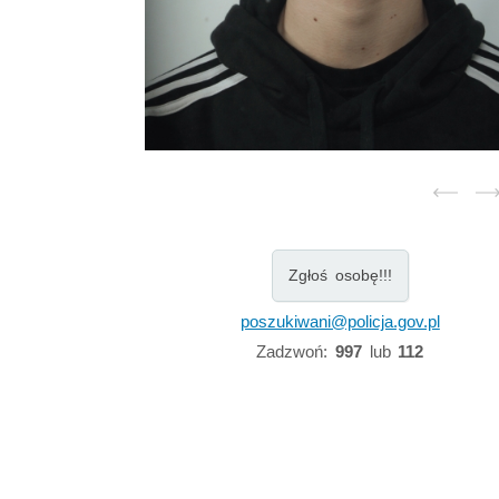
Zgłoś osobę!!!
poszukiwani@policja.gov.pl
Zadzwoń:
997
lub
112