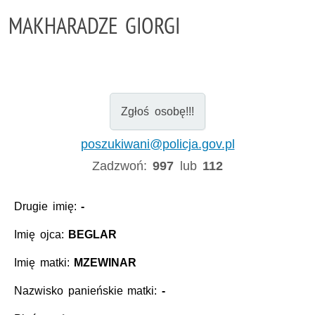
MAKHARADZE GIORGI
Zgłoś osobę!!!
poszukiwani@policja.gov.pl
Zadzwoń:
997
lub
112
Drugie imię:
-
Imię ojca:
BEGLAR
Imię matki:
MZEWINAR
Nazwisko panieńskie matki:
-