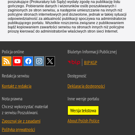
poszukujące (Prokuratury lub Sądy) wydały zgodę na publikację listu
gończego. Pobieranie danych i wizerunków osób poszukiwanych i
zaginionych ze stron serwisu, a następnie umieszczanie na innych niż
policyjne stronach internetowych jest dozwolone, jednak w takiej sytuacji
odpowiedzialność za aktualność publikacji spoczywa na administratorze
publikującego portalu. Wszelkie roszczenia związane z publikowaniem
bądź kopiowaniem zawartości serwisu na stronach innych niż policyjne
proszę kierować do administratorów właściwych stron sieci Internet.
Policja
online
Biuletyn Informacji Publicznej
BIP KGP
Redakcja serwisu
Dostępność
Kontakt z redakcją
Deklaracja dostępności
Nota prawna
Inne wersje portalu
Chcesz wykorzystać materiał
Wersja tekstowa
z serwisu Poszukiwani.
About Polish Police
Zapoznaj się z zasadami
Polityka prywatności