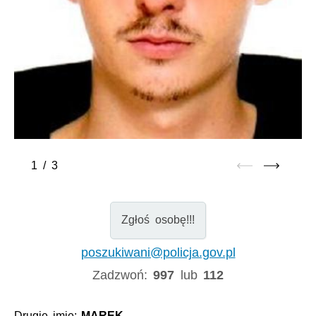
1
/
3
Zgłoś osobę!!!
poszukiwani@policja.gov.pl
Zadzwoń:
997
lub
112
Drugie imię:
MAREK