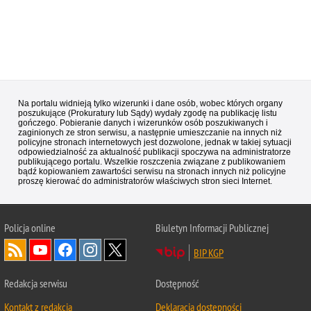
Na portalu widnieją tylko wizerunki i dane osób, wobec których organy
poszukujące (Prokuratury lub Sądy) wydały zgodę na publikację listu
gończego. Pobieranie danych i wizerunków osób poszukiwanych i
zaginionych ze stron serwisu, a następnie umieszczanie na innych niż
policyjne stronach internetowych jest dozwolone, jednak w takiej sytuacji
odpowiedzialność za aktualność publikacji spoczywa na administratorze
publikującego portalu. Wszelkie roszczenia związane z publikowaniem
bądź kopiowaniem zawartości serwisu na stronach innych niż policyjne
proszę kierować do administratorów właściwych stron sieci Internet.
Policja
online
Biuletyn Informacji Publicznej
BIP KGP
Redakcja serwisu
Dostępność
Kontakt z redakcją
Deklaracja dostępności