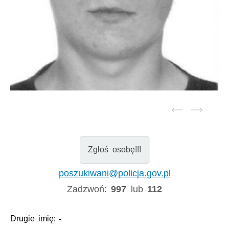
Zgłoś osobę!!!
poszukiwani@policja.gov.pl
Zadzwoń:
997
lub
112
Drugie imię:
-