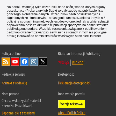
Na portalu widnieją tylko wizerunki i dane osób, wobec których organy
poszukujące (Prokuratury lub Sądy) wydały zgodę na publikację listu
gończego. Pobieranie danych i wizerunków osób poszukiwanych i
zaginionych ze stron serwisu, a następnie umieszczanie na innych niż
policyjne stronach internetowych jest dozwolone, jednak w takiej sytuacji
odpowiedzialność za aktualność publikacji spoczywa na administratorze
publikującego portalu. Wszelkie roszczenia związane z publikowaniem
bądź kopiowaniem zawartości serwisu na stronach innych niż policyjne
proszę kierować do administratorów właściwych stron sieci Internet.
Policja
online
Biuletyn Informacji Publicznej
BIP KGP
Redakcja serwisu
Dostępność
Kontakt z redakcją
Deklaracja dostępności
Nota prawna
Inne wersje portalu
Chcesz wykorzystać materiał
Wersja tekstowa
z serwisu Poszukiwani.
About Polish Police
Zapoznaj się z zasadami