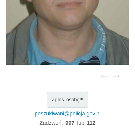
Zgłoś osobę!!!
poszukiwani@policja.gov.pl
Zadzwoń:
997
lub
112