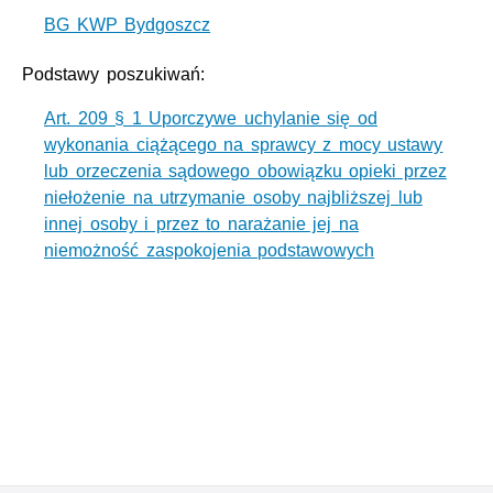
BG KWP Bydgoszcz
Podstawy poszukiwań:
Art. 209 § 1 Uporczywe uchylanie się od
wykonania ciążącego na sprawcy z mocy ustawy
lub orzeczenia sądowego obowiązku opieki przez
niełożenie na utrzymanie osoby najbliższej lub
innej osoby i przez to narażanie jej na
niemożność zaspokojenia podstawowych