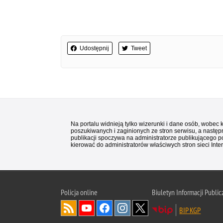
Udostępnij
Tweet
Na portalu widnieją tylko wizerunki i dane osób, wobec
poszukiwanych i zaginionych ze stron serwisu, a następn
publikacji spoczywa na administratorze publikującego p
kierować do administratorów właściwych stron sieci Inter
Policja
online
Biuletyn Informacji Public
BIP KGP