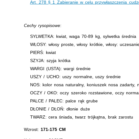
Art. 278 § 1 Zabieranie w celu przywłaszczenia cudz
Cechy rysopisowe
:
SYLWETKA: kwiat, waga 70-89 kg, sylwetka średnia
WŁOSY: włosy proste, włosy krótkie, włosy: uczesani
PIERŚ: kwiat
SZYJA: szyja krótka
WARGI (USTA): wargi średnie
USZY / UCHO: uszy normalne, uszy średnie
NOS: kolor nosa naturalny, koniuszek nosa zadarty, no
OCZY / OKO: oczy szeroko rozstawione, oczy norma
PALCE / PALEC: palce rąk grube
DŁONIE / DŁOŃ: dłonie duże
TWARZ: cera śniada, twarz trójkątna, brak zarostu
Wzrost:
171-175 CM