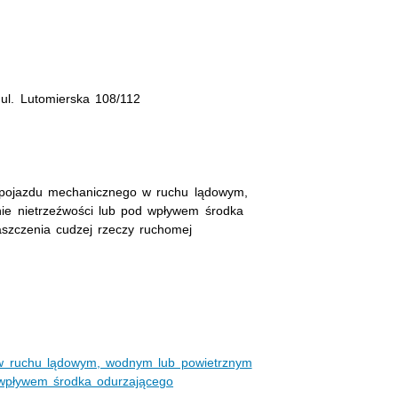
ul. Lutomierska 108/112
 pojazdu mechanicznego w ruchu lądowym,
ie nietrzeźwości lub pod wpływem środka
aszczenia cudzej rzeczy ruchomej
w ruchu lądowym, wodnym lub powietrznym
 wpływem środka odurzającego