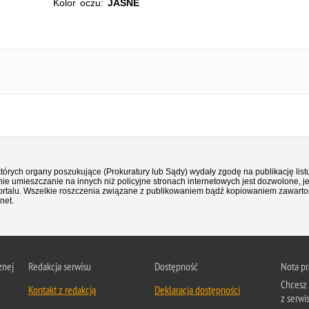
Kolor oczu:
JASNE
 których organy poszukujące (Prokuratury lub Sądy) wydały zgodę na publikację li
ie umieszczanie na innych niż policyjne stronach internetowych jest dozwolone, j
ortalu. Wszelkie roszczenia związane z publikowaniem bądź kopiowaniem zawartośc
net.
znej
Redakcja serwisu
Dostępność
Nota p
Chcesz 
Kontakt z redakcją
Deklaracja dostępności
z serwi