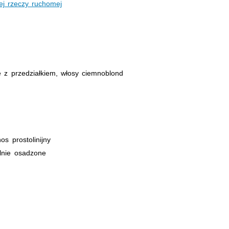
ej rzeczy ruchomej
e z przedziałkiem, włosy ciemnoblond
s prostolinijny
lnie osadzone