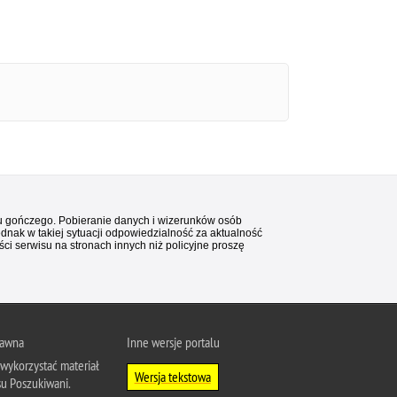
stu gończego. Pobieranie danych i wizerunków osób
ednak w takiej sytuacji odpowiedzialność za aktualność
i serwisu na stronach innych niż policyjne proszę
rawna
Inne wersje portalu
wykorzystać materiał
Wersja tekstowa
su Poszukiwani.