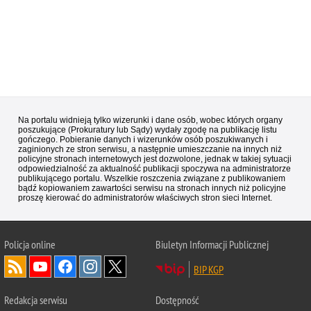
Na portalu widnieją tylko wizerunki i dane osób, wobec których organy
poszukujące (Prokuratury lub Sądy) wydały zgodę na publikację listu
gończego. Pobieranie danych i wizerunków osób poszukiwanych i
zaginionych ze stron serwisu, a następnie umieszczanie na innych niż
policyjne stronach internetowych jest dozwolone, jednak w takiej sytuacji
odpowiedzialność za aktualność publikacji spoczywa na administratorze
publikującego portalu. Wszelkie roszczenia związane z publikowaniem
bądź kopiowaniem zawartości serwisu na stronach innych niż policyjne
proszę kierować do administratorów właściwych stron sieci Internet.
Policja
online
Biuletyn Informacji Publicznej
BIP KGP
Redakcja serwisu
Dostępność