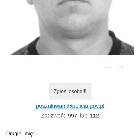
Zgłoś osobę!!!
poszukiwani@policja.gov.pl
Zadzwoń:
997
lub
112
Drugie imię:
-