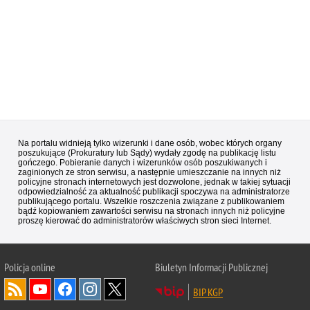
Na portalu widnieją tylko wizerunki i dane osób, wobec których organy
poszukujące (Prokuratury lub Sądy) wydały zgodę na publikację listu
gończego. Pobieranie danych i wizerunków osób poszukiwanych i
zaginionych ze stron serwisu, a następnie umieszczanie na innych niż
policyjne stronach internetowych jest dozwolone, jednak w takiej sytuacji
odpowiedzialność za aktualność publikacji spoczywa na administratorze
publikującego portalu. Wszelkie roszczenia związane z publikowaniem
bądź kopiowaniem zawartości serwisu na stronach innych niż policyjne
proszę kierować do administratorów właściwych stron sieci Internet.
Policja
online
Biuletyn Informacji Publicznej
BIP KGP