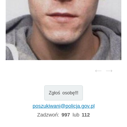
Zgłoś osobę!!!
poszukiwani@policja.gov.pl
Zadzwoń:
997
lub
112