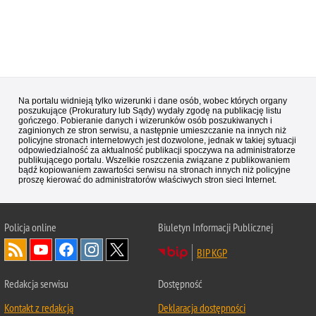
Na portalu widnieją tylko wizerunki i dane osób, wobec których organy
poszukujące (Prokuratury lub Sądy) wydały zgodę na publikację listu
gończego. Pobieranie danych i wizerunków osób poszukiwanych i
zaginionych ze stron serwisu, a następnie umieszczanie na innych niż
policyjne stronach internetowych jest dozwolone, jednak w takiej sytuacji
odpowiedzialność za aktualność publikacji spoczywa na administratorze
publikującego portalu. Wszelkie roszczenia związane z publikowaniem
bądź kopiowaniem zawartości serwisu na stronach innych niż policyjne
proszę kierować do administratorów właściwych stron sieci Internet.
Policja
online
Biuletyn Informacji Publicznej
BIP KGP
Redakcja serwisu
Dostępność
Kontakt z redakcją
Deklaracja dostępności