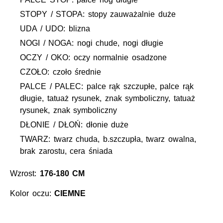
STOPY / STOPA: stopy zauważalnie duże
UDA / UDO: blizna
NOGI / NOGA: nogi chude, nogi długie
OCZY / OKO: oczy normalnie osadzone
CZOŁO: czoło średnie
PALCE / PALEC: palce rąk szczupłe, palce rąk
długie, tatuaż rysunek, znak symboliczny, tatuaż
rysunek, znak symboliczny
DŁONIE / DŁOŃ: dłonie duże
TWARZ: twarz chuda, b.szczupła, twarz owalna,
brak zarostu, cera śniada
Wzrost:
176-180 CM
Kolor oczu:
CIEMNE