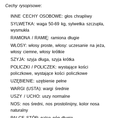
Cechy rysopisowe
:
INNE CECHY OSOBOWE: głos chrapliwy
SYLWETKA: waga 50-69 kg, sylwetka szczupła,
wysmukła
RAMIONA / RAMIĘ: ramiona długie
WŁOSY: włosy proste, włosy: uczesanie na jeża,
włosy ciemne, włosy krótkie
SZYJA: szyja długa, szyja krótka
POLICZKI / POLICZEK: wystające kości
policzkowe, wystające kości policzkowe
UZĘBIENIE: uzębienie pełne
WARGI (USTA): wargi średnie
USZY / UCHO: uszy normalne
NOS: nos średni, nos prostolinijny, kolor nosa
naturalny
PALCE STÓP: palce nóg długie