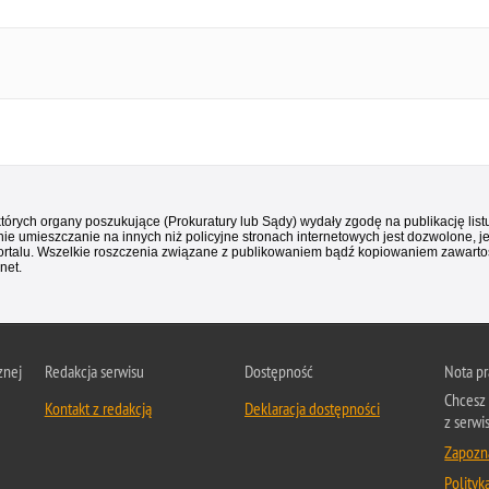
 których organy poszukujące (Prokuratury lub Sądy) wydały zgodę na publikację li
ie umieszczanie na innych niż policyjne stronach internetowych jest dozwolone, j
ortalu. Wszelkie roszczenia związane z publikowaniem bądź kopiowaniem zawartośc
net.
znej
Redakcja serwisu
Dostępność
Nota p
Chcesz 
Kontakt z redakcją
Deklaracja dostępności
z serwi
Zapozna
Polityk