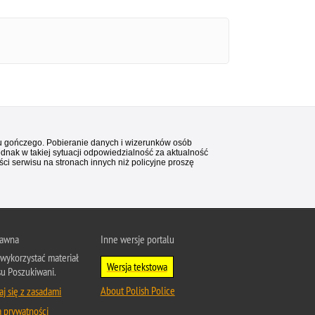
stu gończego. Pobieranie danych i wizerunków osób
ednak w takiej sytuacji odpowiedzialność za aktualność
i serwisu na stronach innych niż policyjne proszę
rawna
Inne wersje portalu
wykorzystać materiał
Wersja tekstowa
su Poszukiwani.
About Polish Police
j się z zasadami
a prywatności