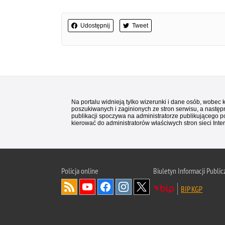
Udostępnij
Tweet
Na portalu widnieją tylko wizerunki i dane osób, wobec
poszukiwanych i zaginionych ze stron serwisu, a następn
publikacji spoczywa na administratorze publikującego p
kierować do administratorów właściwych stron sieci Inter
Policja
online
Biuletyn Informacji Public
BIP KGP