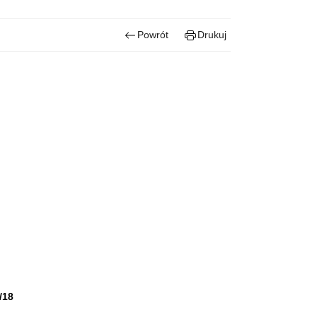
Powrót
Drukuj
/18