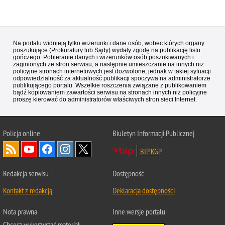
Na portalu widnieją tylko wizerunki i dane osób, wobec których organy
poszukujące (Prokuratury lub Sądy) wydały zgodę na publikację listu
gończego. Pobieranie danych i wizerunków osób poszukiwanych i
zaginionych ze stron serwisu, a następnie umieszczanie na innych niż
policyjne stronach internetowych jest dozwolone, jednak w takiej sytuacji
odpowiedzialność za aktualność publikacji spoczywa na administratorze
publikującego portalu. Wszelkie roszczenia związane z publikowaniem
bądź kopiowaniem zawartości serwisu na stronach innych niż policyjne
proszę kierować do administratorów właściwych stron sieci Internet.
Policja
online
Biuletyn Informacji Publicznej
BIP KGP
Redakcja serwisu
Dostępność
Kontakt z redakcją
Deklaracja dostępności
Nota prawna
Inne wersje portalu
Chcesz wykorzystać materiał