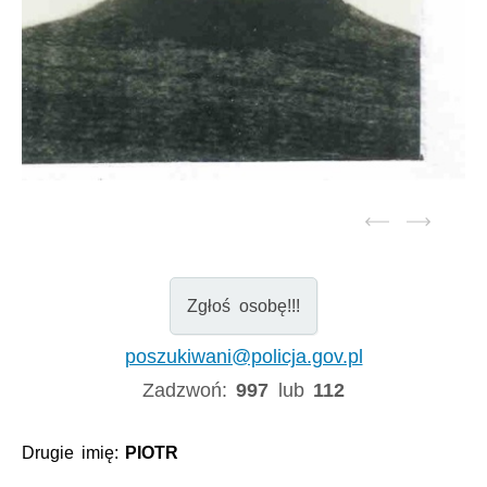
Zgłoś osobę!!!
poszukiwani@policja.gov.pl
Zadzwoń:
997
lub
112
Drugie imię:
PIOTR