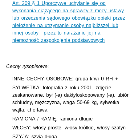
Art. 209 § 1 Uporczywe uchylanie się od
wykonania ciążącego na sprawcy z mocy ustawy
lub orzeczenia sądowego obowiązku opieki przez
niełożenie na utrzymanie osoby najbliższej lub
innej osoby i przez to narażanie jej na
niemożność zaspokojenia podstawowych
Cechy rysopisowe
:
INNE CECHY OSOBOWE: grupa krwi 0 RH +
SYLWETKA: fotografia z roku 2001, zdjęcie
zeskanowane, był (-a) daktyloskopowany (-a), ubiór
schludny, mężczyzna, waga 50-69 kg, sylwetka
wątła, cherlawa
RAMIONA / RAMIĘ: ramiona długie
WŁOSY: włosy proste, włosy krótkie, włosy szatyn
SZYJA: szyja długa