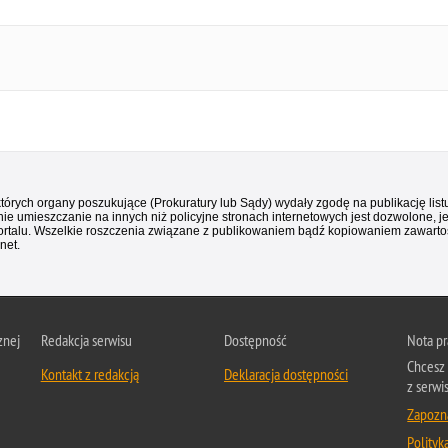
 których organy poszukujące (Prokuratury lub Sądy) wydały zgodę na publikację li
ie umieszczanie na innych niż policyjne stronach internetowych jest dozwolone, j
ortalu. Wszelkie roszczenia związane z publikowaniem bądź kopiowaniem zawartośc
net.
znej
Redakcja serwisu
Dostępność
Nota p
Chcesz 
Kontakt z redakcją
Deklaracja dostępności
z serwi
Zapozna
Polityk