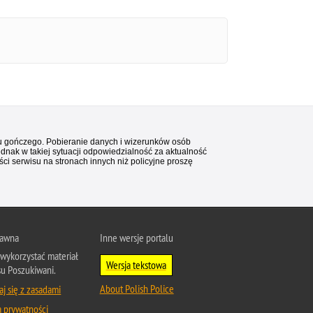
stu gończego. Pobieranie danych i wizerunków osób
ednak w takiej sytuacji odpowiedzialność za aktualność
i serwisu na stronach innych niż policyjne proszę
rawna
Inne wersje portalu
wykorzystać materiał
Wersja tekstowa
su Poszukiwani.
About Polish Police
j się z zasadami
a prywatności