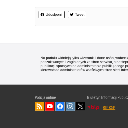
Udostępnij
Tweet
Na portalu widnieją tylko wizerunki i dane osób, wobec
poszukiwanych i zaginionych ze stron serwisu, a następn
publikacji spoczywa na administratorze publikującego p
kierować do administratorów właściwych stron sieci Inter
Policja
online
Biuletyn Informacji Public
BIP KGP