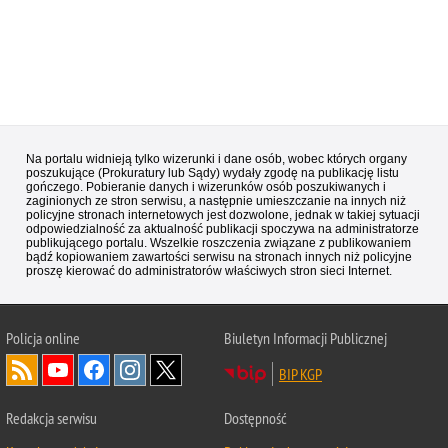
Na portalu widnieją tylko wizerunki i dane osób, wobec których organy
poszukujące (Prokuratury lub Sądy) wydały zgodę na publikację listu
gończego. Pobieranie danych i wizerunków osób poszukiwanych i
zaginionych ze stron serwisu, a następnie umieszczanie na innych niż
policyjne stronach internetowych jest dozwolone, jednak w takiej sytuacji
odpowiedzialność za aktualność publikacji spoczywa na administratorze
publikującego portalu. Wszelkie roszczenia związane z publikowaniem
bądź kopiowaniem zawartości serwisu na stronach innych niż policyjne
proszę kierować do administratorów właściwych stron sieci Internet.
Policja
online
Biuletyn Informacji Publicznej
BIP KGP
Redakcja serwisu
Dostępność