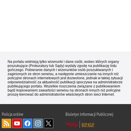
Na portalu widnieją tylko wizerunki i dane osób, wobec których organy
poszukujące (Prokuratury lub Sądy) wydały zgodę na publikację listu
gończego. Pobieranie danych i wizerunków osób poszukiwanych i
zaginionych ze stron serwisu, a następnie umieszczanie na innych niż
policyjne stronach internetowych jest dozwolone, jednak w takiej sytuacji
odpowiedzialność za aktualność publikacji spoczywa na administratorze
publikującego portalu. Wszelkie roszczenia związane z publikowaniem
bądź kopiowaniem zawartości serwisu na stronach innych niż policyjne
proszę kierować do administratorów właściwych stron sieci Internet.
Policja
online
Biuletyn Informacji Publicznej
BIP KGP