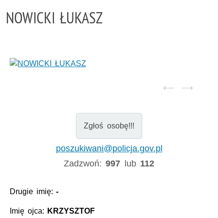
NOWICKI ŁUKASZ
Zgłoś osobę!!!
poszukiwani@policja.gov.pl
Zadzwoń:
997
lub
112
Drugie imię:
-
Imię ojca:
KRZYSZTOF