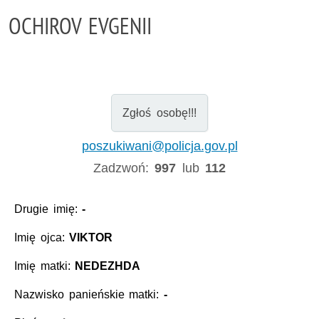
OCHIROV EVGENII
Zgłoś osobę!!!
poszukiwani@policja.gov.pl
Zadzwoń:
997
lub
112
Drugie imię:
-
Imię ojca:
VIKTOR
Imię matki:
NEDEZHDA
Nazwisko panieńskie matki:
-