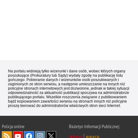
Na portalu widnieją tylko wizerunki i dane osób, wobec których organy
poszukujące (Prokuratury lub Sądy) wydały zgodę na publikację listu
gończego. Pobieranie danych i wizerunków osób poszukiwanych i
zaginionych ze stron serwisu, a następnie umieszczanie na innych niż
policyjne stronach internetowych jest dozwolone, jednak w takiej sytuacji
odpowiedzialność za aktualność publikacji spoczywa na administratorze
publikującego portalu. Wszelkie roszczenia związane z publikowaniem
bądź kopiowaniem zawartości serwisu na stronach innych niż policyjne
proszę kierować do administratorów właściwych stron sieci Internet.
Policja
online
Biuletyn Informacji Publicznej
BIP KGP